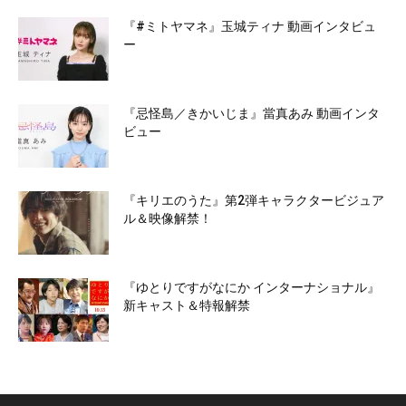
『#ミトヤマネ』玉城ティナ 動画インタビュ
ー
『忌怪島／きかいじま』當真あみ 動画インタ
ビュー
『キリエのうた』第2弾キャラクタービジュア
ル＆映像解禁！
『ゆとりですがなにか インターナショナル』
新キャスト＆特報解禁