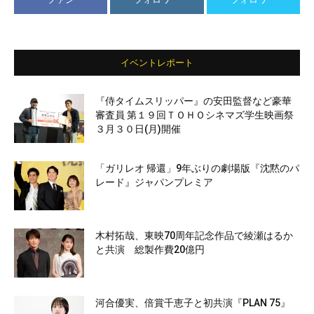
イベントレポート
『侍タイムスリッパー』の安田監督など豪華
審査員 第１９回ＴＯＨＯシネマズ学生映画祭
３月３０日(月)開催
「ガリレオ 帰還」9年ぶりの劇場版『沈黙のパ
レード』ジャパンプレミア
木村拓哉、東映70周年記念作品で綾瀬はるか
と共演 総製作費20億円
河合優実、倍賞千恵子と初共演『PLAN 75』