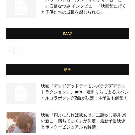
『パウ・パトロール ザ・マイティ・ムービ
ー』安倍なつみ インタビュー「映画館に行く
と子供たちの成長を感じられる」
IMAX
動画
映画『デッドデッドデーモンズデデデデデス
トラクション』、ano・幾田りらによるスペシ
ャルコラボソング2曲が決定！本予告も解禁！
映画『四月になれば彼女は』主題歌に藤井 風
の新曲「満ちてゆく」が決定！最新予告映像
とポスタービジュアルも解禁！