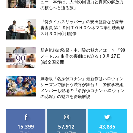
ュー「本作は、人間の回復力と真実の解放力
の核心へと迫る旅」
『侍タイムスリッパー』の安田監督など豪華
審査員 第１９回ＴＯＨＯシネマズ学生映画祭
３月３０日(月)開催
新進気鋭の監督・中川駿の魅力とは！？ 『90
メートル』制作の裏側にも迫る！3 月 27 日
(金)全国公開
劇場版「名探偵コナン」最新作はハロウィン
シーズンで賑わう渋谷が舞台！ 警察学校組
メンバーも登場の『名探偵コナン ハロウィン
の花嫁』の魅力を徹底解説
15,399
57,912
43,835
ファン
フォロワー
フォロワー