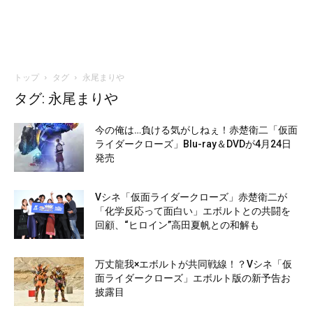
トップ
タグ
永尾まりや
タグ: 永尾まりや
今の俺は…負ける気がしねぇ！赤楚衛二「仮面
ライダークローズ」Blu-ray＆DVDが4月24日
発売
Vシネ「仮面ライダークローズ」赤楚衛二が
「化学反応って面白い」エボルトとの共闘を
回顧、“ヒロイン”高田夏帆との和解も
万丈龍我×エボルトが共同戦線！？Vシネ「仮
面ライダークローズ」エボルト版の新予告お
披露目