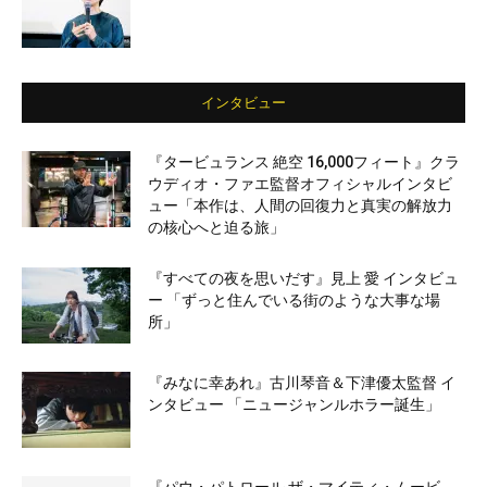
インタビュー
『タービュランス 絶空 16,000フィート』クラ
ウディオ・ファエ監督オフィシャルインタビ
ュー「本作は、人間の回復力と真実の解放力
の核心へと迫る旅」
『すべての夜を思いだす』見上 愛 インタビュ
ー 「ずっと住んでいる街のような大事な場
所」
『みなに幸あれ』古川琴音＆下津優太監督 イ
ンタビュー 「ニュージャンルホラー誕生」