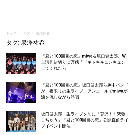
トップ
タグ
泉澤祐希
タグ: 泉澤祐希
『君と100回目の恋』miwa＆坂口健太郎、W
主演作封切りに万感「ドキドキキュンキュン
してくれたら」
『君と100回目の恋』坂口健太郎ら劇中バンド
が一夜限りの生ライブ、アンコールでmiwaが
涙を流しながら熱唱
坂口健太郎、生ライブを前に「贅沢！！緊張
しちゃう」『君と100回目の恋』公開直前ライ
ブイベント開催