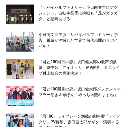
『サバイバルファミリー』小日向文世にアク
シデント、自転車発電に挑戦も「足がガタガ
タ」と悲鳴あげる
小日向文世主演『サバイバルファミリー』予
告、電気が消滅した世界で前代未聞のサバイ
バル！
『君と100回目の恋』坂口健太郎の歌声初披
露、劇中歌「アイオクリ」MV解禁、ミニライ
ブ付上映会の実施決定！
『君と100回目の恋』坂口健太郎がファンへマ
フラー巻き＆頭ぽん「めっちゃ照れますね」
『君100』ライブシーン満載の劇中歌「アイオ
クリ」PV解禁、坂口健太郎がギター演奏する