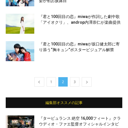
姿が初お披露目
『君と100回目の恋』miwaが作詞した劇中歌
「アイオクリ」、androp内澤崇仁が楽曲提供
『君と100回目の恋』miwaが坂口健太郎に寄
り添う“胸キュン”ポスタービジュアル解禁
1
2
3
編集部オススメの記事
『タービュランス 絶空 16,000フィート』クラ
ウディオ・ファエ監督オフィシャルインタビ