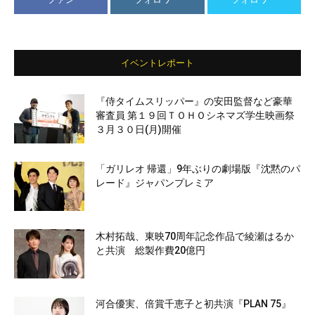
イベントレポート
『侍タイムスリッパー』の安田監督など豪華
審査員 第１９回ＴＯＨＯシネマズ学生映画祭
３月３０日(月)開催
「ガリレオ 帰還」9年ぶりの劇場版『沈黙のパ
レード』ジャパンプレミア
木村拓哉、東映70周年記念作品で綾瀬はるか
と共演 総製作費20億円
河合優実、倍賞千恵子と初共演『PLAN 75』