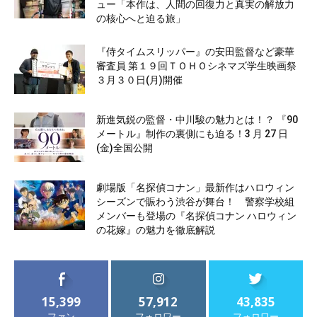
ュー「本作は、人間の回復力と真実の解放力
の核心へと迫る旅」
『侍タイムスリッパー』の安田監督など豪華
審査員 第１９回ＴＯＨＯシネマズ学生映画祭
３月３０日(月)開催
新進気鋭の監督・中川駿の魅力とは！？ 『90
メートル』制作の裏側にも迫る！3 月 27 日
(金)全国公開
劇場版「名探偵コナン」最新作はハロウィン
シーズンで賑わう渋谷が舞台！ 警察学校組
メンバーも登場の『名探偵コナン ハロウィン
の花嫁』の魅力を徹底解説
15,399
57,912
43,835
ファン
フォロワー
フォロワー