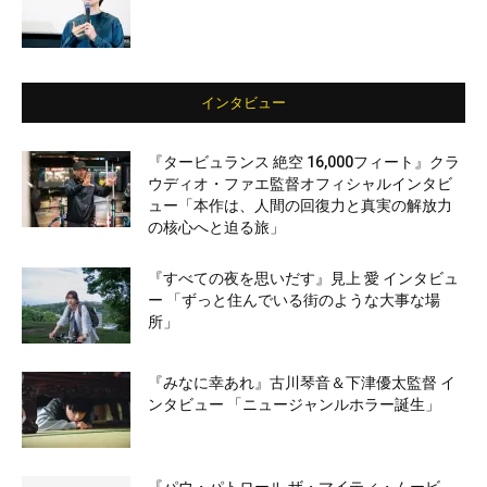
インタビュー
『タービュランス 絶空 16,000フィート』クラ
ウディオ・ファエ監督オフィシャルインタビ
ュー「本作は、人間の回復力と真実の解放力
の核心へと迫る旅」
『すべての夜を思いだす』見上 愛 インタビュ
ー 「ずっと住んでいる街のような大事な場
所」
『みなに幸あれ』古川琴音＆下津優太監督 イ
ンタビュー 「ニュージャンルホラー誕生」