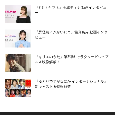
『#ミトヤマネ』玉城ティナ 動画インタビュ
ー
『忌怪島／きかいじま』當真あみ 動画インタ
ビュー
『キリエのうた』第2弾キャラクタービジュア
ル＆映像解禁！
『ゆとりですがなにか インターナショナル』
新キャスト＆特報解禁