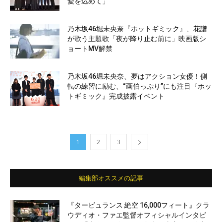
愛を込めて」
乃木坂46堀未央奈『ホットギミック』、花譜
が歌う主題歌「夜が降り止む前に」映画版シ
ョートMV解禁
乃木坂46堀未央奈、夢はアクション女優！側
転の練習に励む、“画伯っぷり”にも注目『ホッ
トギミック』完成披露イベント
1
2
3
編集部オススメの記事
『タービュランス 絶空 16,000フィート』クラ
ウディオ・ファエ監督オフィシャルインタビ