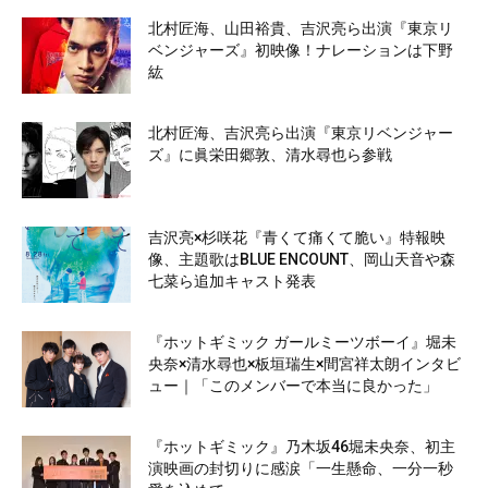
北村匠海、山田裕貴、吉沢亮ら出演『東京リ
ベンジャーズ』初映像！ナレーションは下野
紘
北村匠海、吉沢亮ら出演『東京リベンジャー
ズ』に眞栄田郷敦、清水尋也ら参戦
吉沢亮×杉咲花『青くて痛くて脆い』特報映
像、主題歌はBLUE ENCOUNT、岡山天音や森
七菜ら追加キャスト発表
『ホットギミック ガールミーツボーイ』堀未
央奈×清水尋也×板垣瑞生×間宮祥太朗インタビ
ュー｜「このメンバーで本当に良かった」
『ホットギミック』乃木坂46堀未央奈、初主
演映画の封切りに感涙「一生懸命、一分一秒