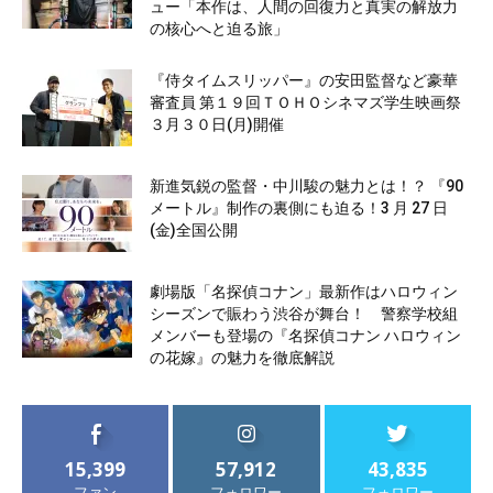
ュー「本作は、人間の回復力と真実の解放力
の核心へと迫る旅」
『侍タイムスリッパー』の安田監督など豪華
審査員 第１９回ＴＯＨＯシネマズ学生映画祭
３月３０日(月)開催
新進気鋭の監督・中川駿の魅力とは！？ 『90
メートル』制作の裏側にも迫る！3 月 27 日
(金)全国公開
劇場版「名探偵コナン」最新作はハロウィン
シーズンで賑わう渋谷が舞台！ 警察学校組
メンバーも登場の『名探偵コナン ハロウィン
の花嫁』の魅力を徹底解説
15,399
57,912
43,835
ファン
フォロワー
フォロワー