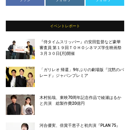
イベントレポート
『侍タイムスリッパー』の安田監督など豪華
審査員 第１９回ＴＯＨＯシネマズ学生映画祭
３月３０日(月)開催
「ガリレオ 帰還」9年ぶりの劇場版『沈黙のパ
レード』ジャパンプレミア
木村拓哉、東映70周年記念作品で綾瀬はるか
と共演 総製作費20億円
河合優実、倍賞千恵子と初共演『PLAN 75』