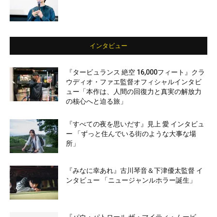
インタビュー
『タービュランス 絶空 16,000フィート』クラ
ウディオ・ファエ監督オフィシャルインタビ
ュー「本作は、人間の回復力と真実の解放力
の核心へと迫る旅」
『すべての夜を思いだす』見上 愛 インタビュ
ー 「ずっと住んでいる街のような大事な場
所」
『みなに幸あれ』古川琴音＆下津優太監督 イ
ンタビュー 「ニュージャンルホラー誕生」