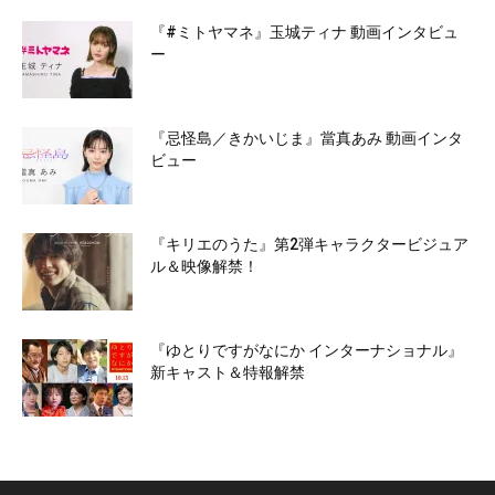
『#ミトヤマネ』玉城ティナ 動画インタビュ
ー
『忌怪島／きかいじま』當真あみ 動画インタ
ビュー
『キリエのうた』第2弾キャラクタービジュア
ル＆映像解禁！
『ゆとりですがなにか インターナショナル』
新キャスト＆特報解禁