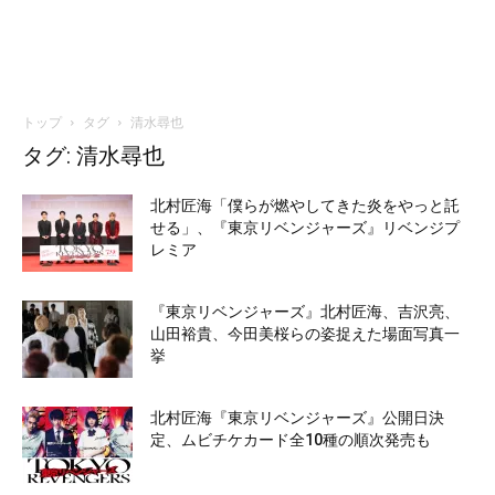
トップ
タグ
清水尋也
タグ: 清水尋也
北村匠海「僕らが燃やしてきた炎をやっと託
せる」、『東京リベンジャーズ』リベンジプ
レミア
『東京リベンジャーズ』北村匠海、吉沢亮、
山田裕貴、今田美桜らの姿捉えた場面写真一
挙
北村匠海『東京リベンジャーズ』公開日決
定、ムビチケカード全10種の順次発売も