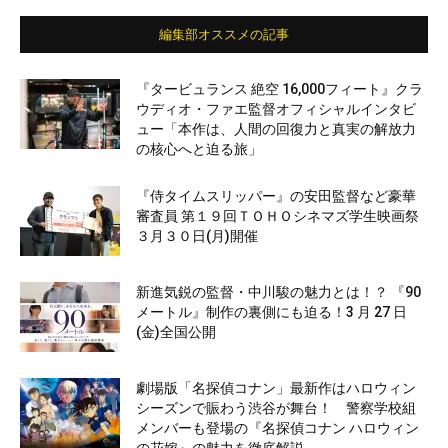
編集部オススメの記事
『タービュランス 絶空 16,000フィート』クラ
ウディオ・ファエ監督オフィシャルインタビ
ュー「本作は、人間の回復力と真実の解放力
の核心へと迫る旅」
『侍タイムスリッパー』の安田監督など豪華
審査員 第１９回ＴＯＨＯシネマズ学生映画祭
３月３０日(月)開催
新進気鋭の監督・中川駿の魅力とは！？ 『90
メートル』制作の裏側にも迫る！3 月 27 日
(金)全国公開
劇場版「名探偵コナン」最新作はハロウィン
シーズンで賑わう渋谷が舞台！ 警察学校組
メンバーも登場の『名探偵コナン ハロウィン