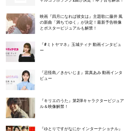
ャルコラボソング2曲が決定！本予告も解禁！
映画『四月になれば彼女は』主題歌に藤井 風
の新曲「満ちてゆく」が決定！最新予告映像
とポスタービジュアルも解禁！
『#ミトヤマネ』玉城ティナ 動画インタビュ
ー
『忌怪島／きかいじま』當真あみ 動画インタ
ビュー
『キリエのうた』第2弾キャラクタービジュア
ル＆映像解禁！
『ゆとりですがなにか インターナショナル』