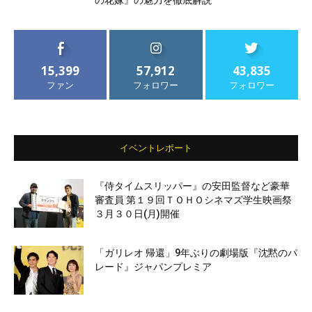
の花嫁』の魅力を徹底解説
15,399
57,912
43,835
ファン
フォロワー
フォロワー
イベントレポート
『侍タイムスリッパー』の安田監督など豪華
審査員 第１９回ＴＯＨＯシネマズ学生映画祭
３月３０日(月)開催
「ガリレオ 帰還」9年ぶりの劇場版『沈黙のパ
レード』ジャパンプレミア