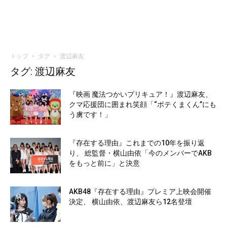
トップ
タグ
渡辺麻友
タグ: 渡辺麻友
『映画 魔法つかいプリキュア！』渡辺麻友、
クマ応援団に囲まれ笑顔「“ポテくまくん”にも
う虜です！」
『存在する理由』これまでの10年を振り返
り、 総監督・横山由依「今のメンバーでAKB
をもっと前に」と決意
AKB48『存在する理由』プレミア上映会開催
決定、 横山由依、渡辺麻友ら12名登壇