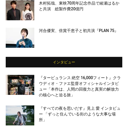
木村拓哉、東映70周年記念作品で綾瀬はるか
と共演 総製作費20億円
河合優実、倍賞千恵子と初共演『PLAN 75』
インタビュー
『タービュランス 絶空 16,000フィート』クラ
ウディオ・ファエ監督オフィシャルインタビ
ュー「本作は、人間の回復力と真実の解放力
の核心へと迫る旅」
『すべての夜を思いだす』見上 愛 インタビュ
ー 「ずっと住んでいる街のような大事な場
所」