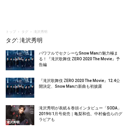
トップ
タグ
滝沢秀明
タグ: 滝沢秀明
パワフルでセクシーなSnow Manの魅力極ま
る！『滝沢歌舞伎 ZERO 2020 The Movie』予
告編
『滝沢歌舞伎 ZERO 2020 The Movie』12.4公
開決定、Snow Manの新曲も初披露
滝沢秀明が表紙＆巻頭インタビュー「SODA」
2019年1月号発売｜亀梨和也、中村倫也らのグ
ラビアも