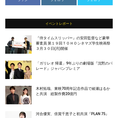
イベントレポート
『侍タイムスリッパー』の安田監督など豪華
審査員 第１９回ＴＯＨＯシネマズ学生映画祭
３月３０日(月)開催
「ガリレオ 帰還」9年ぶりの劇場版『沈黙のパ
レード』ジャパンプレミア
木村拓哉、東映70周年記念作品で綾瀬はるか
と共演 総製作費20億円
河合優実、倍賞千恵子と初共演『PLAN 75』