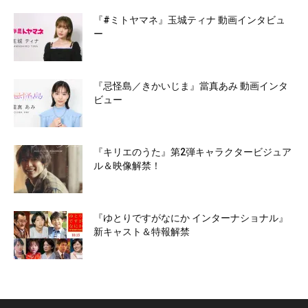
『#ミトヤマネ』玉城ティナ 動画インタビュ
ー
『忌怪島／きかいじま』當真あみ 動画インタ
ビュー
『キリエのうた』第2弾キャラクタービジュア
ル＆映像解禁！
『ゆとりですがなにか インターナショナル』
新キャスト＆特報解禁