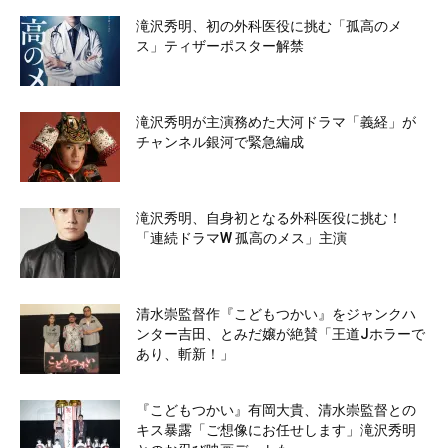
滝沢秀明、初の外科医役に挑む「孤高のメ
ス」ティザーポスター解禁
滝沢秀明が主演務めた大河ドラマ「義経」が
チャンネル銀河で緊急編成
滝沢秀明、自身初となる外科医役に挑む！
「連続ドラマW 孤高のメス」主演
清水崇監督作『こどもつかい』をジャンクハ
ンター吉田、とみだ嬢が絶賛「王道Jホラーで
あり、斬新！」
『こどもつかい』有岡大貴、清水崇監督との
キス暴露「ご想像にお任せします」滝沢秀明