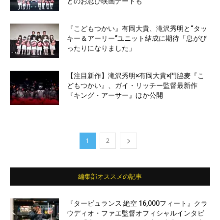
とのお忍び映画デートも
『こどもつかい』有岡大貴、滝沢秀明と“タッ
キー＆アーリー”ユニット結成に期待「息がぴ
ったりになりました」
【注目新作】滝沢秀明×有岡大貴×門脇麦『こ
どもつかい』、ガイ・リッチー監督最新作
『キング・アーサー』ほか公開
1
2
編集部オススメの記事
『タービュランス 絶空 16,000フィート』クラ
ウディオ・ファエ監督オフィシャルインタビ