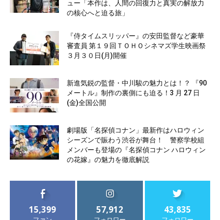
ュー「本作は、人間の回復力と真実の解放力
の核心へと迫る旅」
『侍タイムスリッパー』の安田監督など豪華
審査員 第１９回ＴＯＨＯシネマズ学生映画祭
３月３０日(月)開催
新進気鋭の監督・中川駿の魅力とは！？ 『90
メートル』制作の裏側にも迫る！3 月 27 日
(金)全国公開
劇場版「名探偵コナン」最新作はハロウィン
シーズンで賑わう渋谷が舞台！ 警察学校組
メンバーも登場の『名探偵コナン ハロウィン
の花嫁』の魅力を徹底解説
15,399
57,912
43,835
ファン
フォロワー
フォロワー