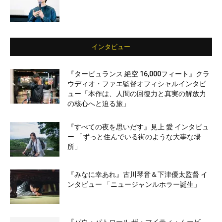
インタビュー
『タービュランス 絶空 16,000フィート』クラ
ウディオ・ファエ監督オフィシャルインタビ
ュー「本作は、人間の回復力と真実の解放力
の核心へと迫る旅」
『すべての夜を思いだす』見上 愛 インタビュ
ー 「ずっと住んでいる街のような大事な場
所」
『みなに幸あれ』古川琴音＆下津優太監督 イ
ンタビュー 「ニュージャンルホラー誕生」