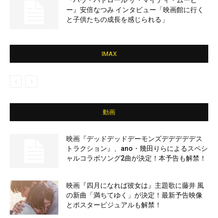
『パウ・パトロール ザ・マイティ・ムービ
ー』安倍なつみ インタビュー「映画館に行く
と子供たちの成長を感じられる」
IMAX
動画
映画『デッドデッドデーモンズデデデデデス
トラクション』、ano・幾田りらによるスペシ
ャルコラボソング2曲が決定！本予告も解禁！
映画『四月になれば彼女は』主題歌に藤井 風
の新曲「満ちてゆく」が決定！最新予告映像
とポスタービジュアルも解禁！