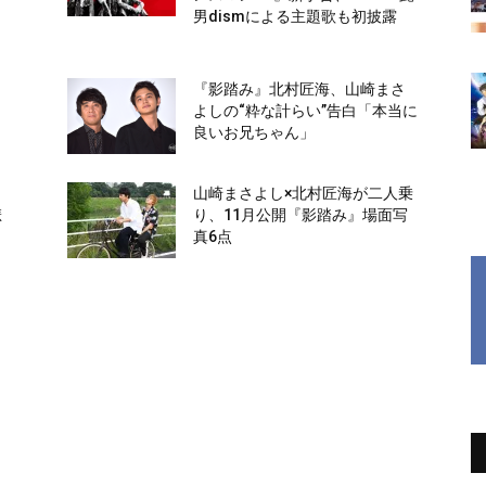
開
男dismによる主題歌も初披露
『影踏み』北村匠海、山崎まさ
！
よしの“粋な計らい”告白「本当に
良いお兄ちゃん」
日
山崎まさよし×北村匠海が二人乗
悲
り、11月公開『影踏み』場面写
真6点