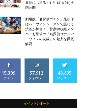
裏側にも迫る！3 月 27 日(金)全
国公開
劇場版「名探偵コナン」最新作
はハロウィンシーズンで賑わう
渋谷が舞台！ 警察学校組メン
バーも登場の『名探偵コナン ハ
ロウィンの花嫁』の魅力を徹底
解説
15,399
57,912
43,835
ファン
フォロワー
フォロワー
イベントレポート