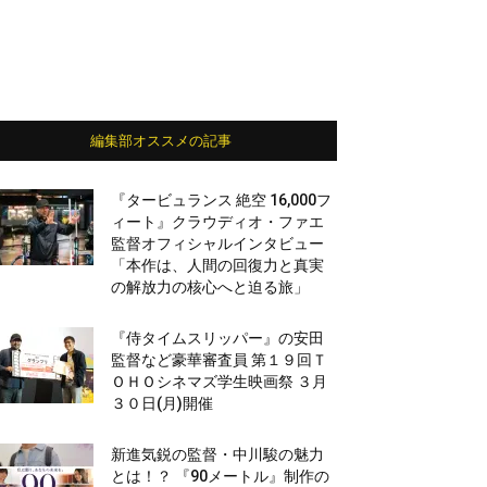
編集部オススメの記事
『タービュランス 絶空 16,000フ
ィート』クラウディオ・ファエ
監督オフィシャルインタビュー
「本作は、人間の回復力と真実
の解放力の核心へと迫る旅」
『侍タイムスリッパー』の安田
監督など豪華審査員 第１９回Ｔ
ＯＨＯシネマズ学生映画祭 ３月
３０日(月)開催
新進気鋭の監督・中川駿の魅力
とは！？ 『90メートル』制作の