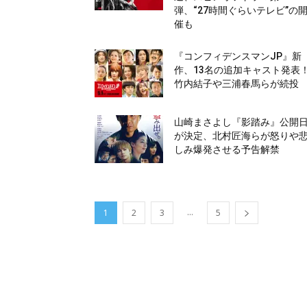
弾、“27時間ぐらいテレビ”の
催も
『コンフィデンスマンJP』新
作、13名の追加キャスト発表
竹内結子や三浦春馬らが続投
山崎まさよし『影踏み』公開
が決定、北村匠海らが怒りや
しみ爆発させる予告解禁
...
1
2
3
5