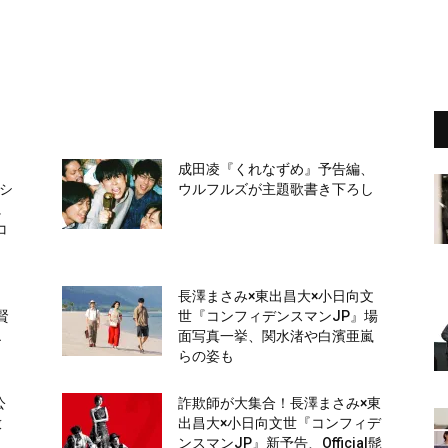
成田凌『くれなずめ』予告編、
なシ
ウルフルズが主題歌書き下ろし
に
コ
田
長澤まさみ×東出昌大×小日向文
賢
世『コンフィデンスマンJP』場
エ
面写真一挙、関水渚や白濱亜嵐
らの姿も
公
詐欺師が大集合！長澤まさみ×東
放
出昌大×小日向文世『コンフィデ
ンスマンJP』新予告、Official髭