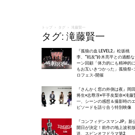
トップ
タグ
滝藤賢一
タグ: 滝藤賢一
『孤狼の血 LEVEL2』松坂桃
李、“戦友”鈴木亮平との過酷
ーン回顧「体力的にも精神的
もお互いきつかった」孤狼祭-
ロフェス-開催
『さんかく窓の外側は夜』岡
将生×志尊淳×平手友梨奈×滝藤
一、シーンの感想＆撮影時の
ピソードを語り合う特別映像
『コンフィデンスマンJP』新
開日が決定！前作の地上波初
送、スピンオフドラマ第2