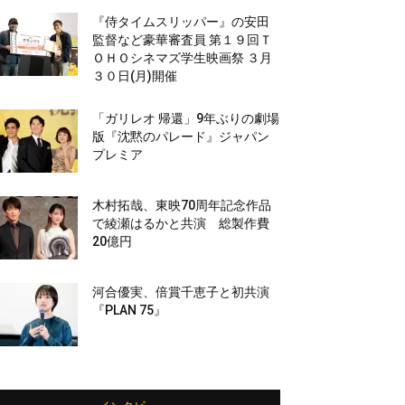
『侍タイムスリッパー』の安田
監督など豪華審査員 第１９回Ｔ
ＯＨＯシネマズ学生映画祭 ３月
３０日(月)開催
「ガリレオ 帰還」9年ぶりの劇場
版『沈黙のパレード』ジャパン
プレミア
木村拓哉、東映70周年記念作品
で綾瀬はるかと共演 総製作費
20億円
河合優実、倍賞千恵子と初共演
『PLAN 75』