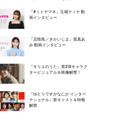
『#ミトヤマネ』玉城ティナ 動
画インタビュー
『忌怪島／きかいじま』當真あ
み 動画インタビュー
『キリエのうた』第2弾キャラク
タービジュアル＆映像解禁！
『ゆとりですがなにか インター
ナショナル』新キャスト＆特報
解禁