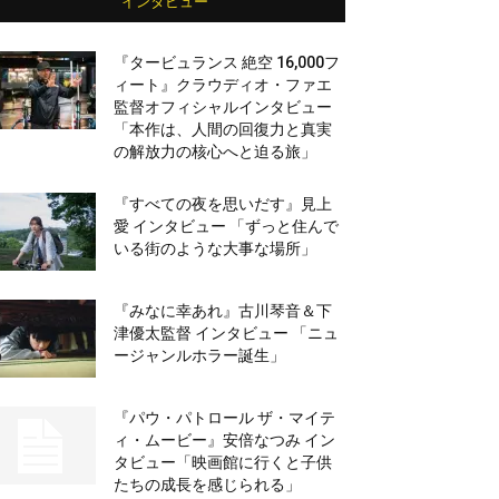
インタビュー
『タービュランス 絶空 16,000フ
ィート』クラウディオ・ファエ
監督オフィシャルインタビュー
「本作は、人間の回復力と真実
の解放力の核心へと迫る旅」
『すべての夜を思いだす』見上
愛 インタビュー 「ずっと住んで
いる街のような大事な場所」
『みなに幸あれ』古川琴音＆下
津優太監督 インタビュー 「ニュ
ージャンルホラー誕生」
『パウ・パトロール ザ・マイテ
ィ・ムービー』安倍なつみ イン
タビュー「映画館に行くと子供
たちの成長を感じられる」