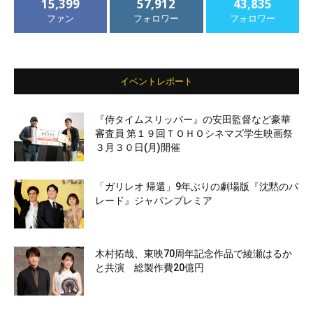
15,399
57,912
43,835
ファン
フォロワー
フォロワー
イベントレポート
『侍タイムスリッパー』の安田監督など豪華
審査員 第１９回ＴＯＨＯシネマズ学生映画祭
３月３０日(月)開催
「ガリレオ 帰還」9年ぶりの劇場版『沈黙のパ
レード』ジャパンプレミア
木村拓哉、東映70周年記念作品で綾瀬はるか
と共演 総製作費20億円