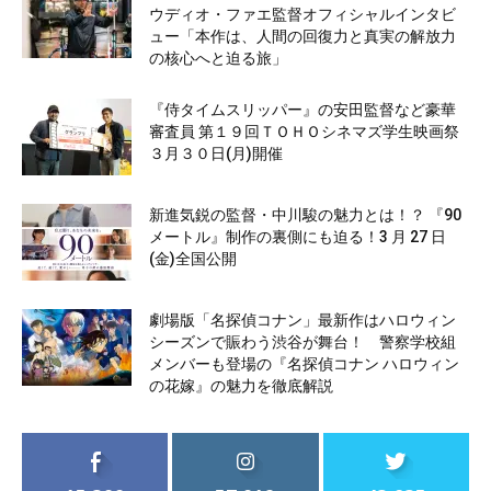
ウディオ・ファエ監督オフィシャルインタビ
ュー「本作は、人間の回復力と真実の解放力
の核心へと迫る旅」
『侍タイムスリッパー』の安田監督など豪華
審査員 第１９回ＴＯＨＯシネマズ学生映画祭
３月３０日(月)開催
新進気鋭の監督・中川駿の魅力とは！？ 『90
メートル』制作の裏側にも迫る！3 月 27 日
(金)全国公開
劇場版「名探偵コナン」最新作はハロウィン
シーズンで賑わう渋谷が舞台！ 警察学校組
メンバーも登場の『名探偵コナン ハロウィン
の花嫁』の魅力を徹底解説