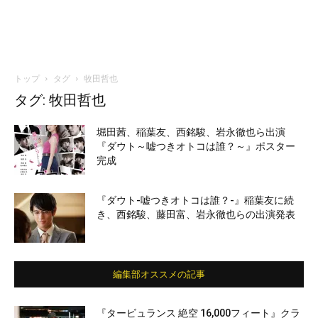
トップ
タグ
牧田哲也
タグ: 牧田哲也
堀田茜、稲葉友、西銘駿、岩永徹也ら出演
『ダウト～嘘つきオトコは誰？～』ポスター
完成
『ダウト-嘘つきオトコは誰？-』稲葉友に続
き、西銘駿、藤田富、岩永徹也らの出演発表
編集部オススメの記事
『タービュランス 絶空 16,000フィート』クラ