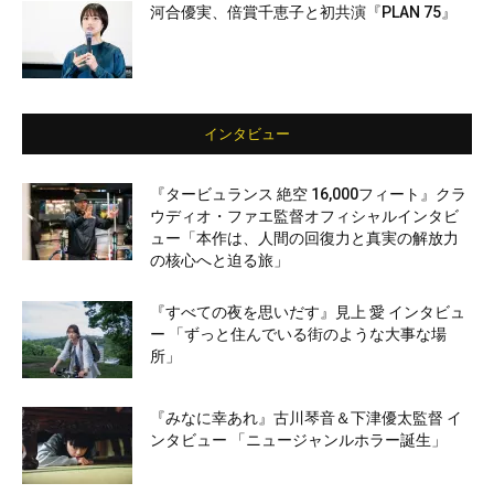
河合優実、倍賞千恵子と初共演『PLAN 75』
インタビュー
『タービュランス 絶空 16,000フィート』クラ
ウディオ・ファエ監督オフィシャルインタビ
ュー「本作は、人間の回復力と真実の解放力
の核心へと迫る旅」
『すべての夜を思いだす』見上 愛 インタビュ
ー 「ずっと住んでいる街のような大事な場
所」
『みなに幸あれ』古川琴音＆下津優太監督 イ
ンタビュー 「ニュージャンルホラー誕生」