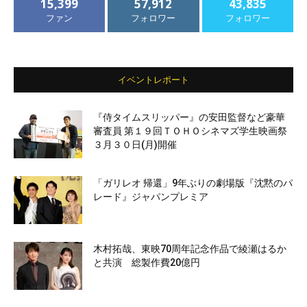
15,399
57,912
43,835
ファン
フォロワー
フォロワー
イベントレポート
『侍タイムスリッパー』の安田監督など豪華
審査員 第１９回ＴＯＨＯシネマズ学生映画祭
３月３０日(月)開催
「ガリレオ 帰還」9年ぶりの劇場版『沈黙のパ
レード』ジャパンプレミア
木村拓哉、東映70周年記念作品で綾瀬はるか
と共演 総製作費20億円