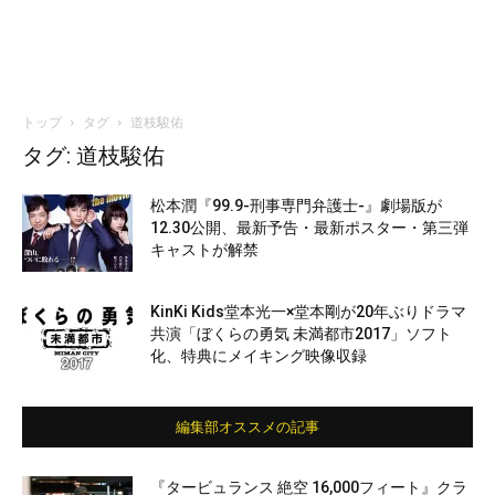
トップ
タグ
道枝駿佑
タグ: 道枝駿佑
松本潤『99.9-刑事専門弁護士-』劇場版が
12.30公開、最新予告・最新ポスター・第三弾
キャストが解禁
KinKi Kids堂本光一×堂本剛が20年ぶりドラマ
共演「ぼくらの勇気 未満都市2017」ソフト
化、特典にメイキング映像収録
編集部オススメの記事
『タービュランス 絶空 16,000フィート』クラ