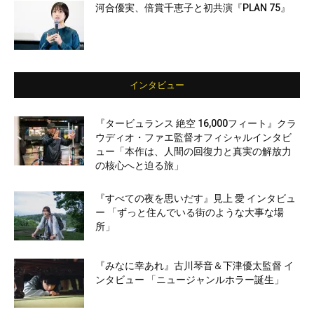
河合優実、倍賞千恵子と初共演『PLAN 75』
インタビュー
『タービュランス 絶空 16,000フィート』クラ
ウディオ・ファエ監督オフィシャルインタビ
ュー「本作は、人間の回復力と真実の解放力
の核心へと迫る旅」
『すべての夜を思いだす』見上 愛 インタビュ
ー 「ずっと住んでいる街のような大事な場
所」
『みなに幸あれ』古川琴音＆下津優太監督 イ
ンタビュー 「ニュージャンルホラー誕生」