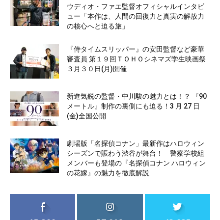
ウディオ・ファエ監督オフィシャルインタビ
ュー「本作は、人間の回復力と真実の解放力
の核心へと迫る旅」
『侍タイムスリッパー』の安田監督など豪華
審査員 第１９回ＴＯＨＯシネマズ学生映画祭
３月３０日(月)開催
新進気鋭の監督・中川駿の魅力とは！？ 『90
メートル』制作の裏側にも迫る！3 月 27 日
(金)全国公開
劇場版「名探偵コナン」最新作はハロウィン
シーズンで賑わう渋谷が舞台！ 警察学校組
メンバーも登場の『名探偵コナン ハロウィン
の花嫁』の魅力を徹底解説