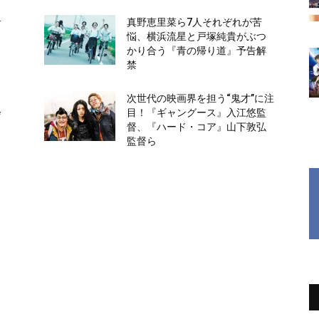
青
真野恵里菜ら7人それぞれが苦
、
悩、横浜流星と戸塚純貴がぶつ
かり合う『青の帰り道』予告解
禁
次世代の映画界を担う“鬼才”に注
会
目！『ギャングース』入江悠監
督、『ハード・コア』山下敦弘
監督ら