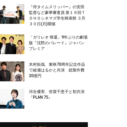
『侍タイムスリッパー』の安田
監督など豪華審査員 第１９回Ｔ
ＯＨＯシネマズ学生映画祭 ３月
３０日(月)開催
「ガリレオ 帰還」9年ぶりの劇場
版『沈黙のパレード』ジャパン
プレミア
木村拓哉、東映70周年記念作品
で綾瀬はるかと共演 総製作費
20億円
河合優実、倍賞千恵子と初共演
『PLAN 75』