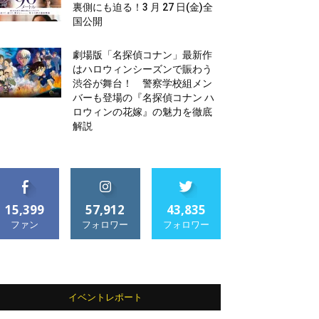
裏側にも迫る！3 月 27 日(金)全
国公開
劇場版「名探偵コナン」最新作
はハロウィンシーズンで賑わう
渋谷が舞台！ 警察学校組メン
バーも登場の『名探偵コナン ハ
ロウィンの花嫁』の魅力を徹底
解説
15,399
57,912
43,835
ファン
フォロワー
フォロワー
イベントレポート