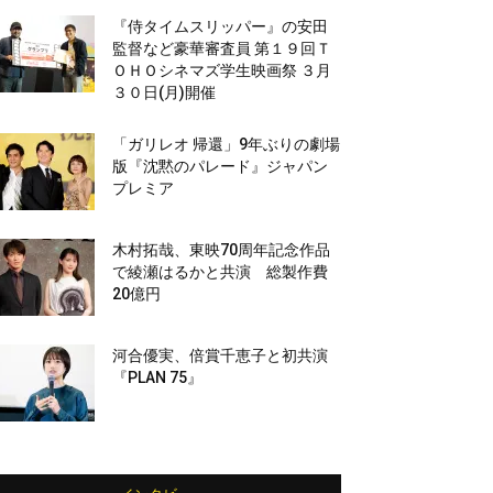
『侍タイムスリッパー』の安田
監督など豪華審査員 第１９回Ｔ
ＯＨＯシネマズ学生映画祭 ３月
３０日(月)開催
「ガリレオ 帰還」9年ぶりの劇場
版『沈黙のパレード』ジャパン
プレミア
木村拓哉、東映70周年記念作品
で綾瀬はるかと共演 総製作費
20億円
河合優実、倍賞千恵子と初共演
『PLAN 75』