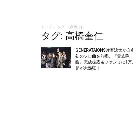
トップ
タグ
高橋奎仁
タグ: 高橋奎仁
GENERATAIONS片寄涼太が自
初のソロ曲を熱唱、『貴族降
臨』完成披露＆ファンミに1万
超が大熱狂！