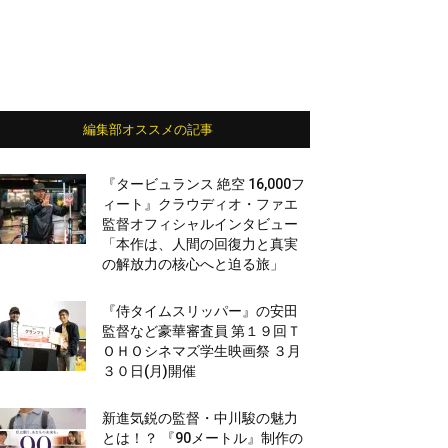
編集部オススメの記事
『タービュランス 絶空 16,000フ
ィート』クラウディオ・ファエ
監督オフィシャルインタビュー
「本作は、人間の回復力と真実
の解放力の核心へと迫る旅」
『侍タイムスリッパー』の安田
監督など豪華審査員 第１９回Ｔ
ＯＨＯシネマズ学生映画祭 ３月
３０日(月)開催
新進気鋭の監督・中川駿の魅力
とは！？ 『90メートル』制作の