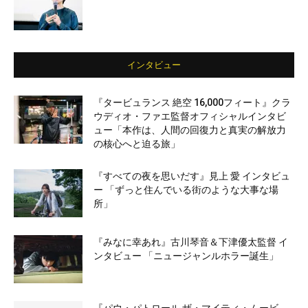
インタビュー
『タービュランス 絶空 16,000フィート』クラ
ウディオ・ファエ監督オフィシャルインタビ
ュー「本作は、人間の回復力と真実の解放力
の核心へと迫る旅」
『すべての夜を思いだす』見上 愛 インタビュ
ー 「ずっと住んでいる街のような大事な場
所」
『みなに幸あれ』古川琴音＆下津優太監督 イ
ンタビュー 「ニュージャンルホラー誕生」