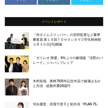
イベントレポート
『侍タイムスリッパー』の安田監督など豪華
審査員 第１９回ＴＯＨＯシネマズ学生映画祭
３月３０日(月)開催
「ガリレオ 帰還」9年ぶりの劇場版『沈黙のパ
レード』ジャパンプレミア
木村拓哉、東映70周年記念作品で綾瀬はるか
と共演 総製作費20億円
河合優実、倍賞千恵子と初共演『PLAN 75』