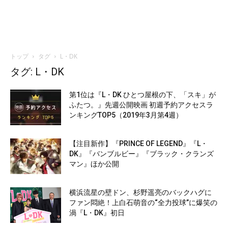
トップ
タグ
L・DK
タグ: L・DK
第1位は『L・DK ひとつ屋根の下、「スキ」が
ふたつ。』先週公開映画 初週予約アクセスラ
ンキングTOP5（2019年3月第4週）
【注目新作】『PRINCE OF LEGEND』『L・
DK』『バンブルビー』『ブラック・クランズ
マン』ほか公開
横浜流星の壁ドン、杉野遥亮のバックハグに
ファン悶絶！上白石萌音の“全力投球”に爆笑の
渦『L・DK』初日