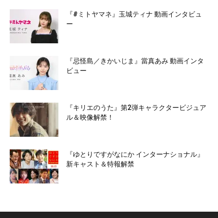
『#ミトヤマネ』玉城ティナ 動画インタビュ
ー
『忌怪島／きかいじま』當真あみ 動画インタ
ビュー
『キリエのうた』第2弾キャラクタービジュア
ル＆映像解禁！
『ゆとりですがなにか インターナショナル』
新キャスト＆特報解禁