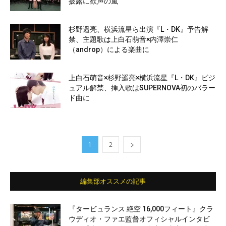
披露に歓声の嵐
杉野遥亮、横浜流星ら出演『L・DK』予告解
禁、主題歌は上白石萌音×内澤崇仁
（androp）による楽曲に
上白石萌音×杉野遥亮×横浜流星『L・DK』ビジ
ュアル解禁、挿入歌はSUPERNOVA初のバラー
ド曲に
1
2
編集部オススメの記事
『タービュランス 絶空 16,000フィート』クラ
ウディオ・ファエ監督オフィシャルインタビ