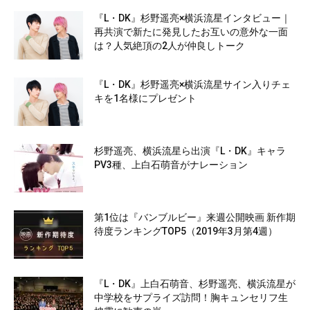
『L・DK』杉野遥亮×横浜流星インタビュー｜
再共演で新たに発見したお互いの意外な一面
は？人気絶頂の2人が仲良しトーク
『L・DK』杉野遥亮×横浜流星サイン入りチェ
キを1名様にプレゼント
杉野遥亮、横浜流星ら出演『L・DK』キャラ
PV3種、上白石萌音がナレーション
第1位は『バンブルビー』来週公開映画 新作期
待度ランキングTOP5（2019年3月第4週）
『L・DK』上白石萌音、杉野遥亮、横浜流星が
中学校をサプライズ訪問！胸キュンセリフ生