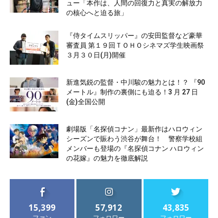
ュー「本作は、人間の回復力と真実の解放力
の核心へと迫る旅」
『侍タイムスリッパー』の安田監督など豪華
審査員 第１９回ＴＯＨＯシネマズ学生映画祭
３月３０日(月)開催
新進気鋭の監督・中川駿の魅力とは！？ 『90
メートル』制作の裏側にも迫る！3 月 27 日
(金)全国公開
劇場版「名探偵コナン」最新作はハロウィン
シーズンで賑わう渋谷が舞台！ 警察学校組
メンバーも登場の『名探偵コナン ハロウィン
の花嫁』の魅力を徹底解説
15,399
57,912
43,835
ファン
フォロワー
フォロワー