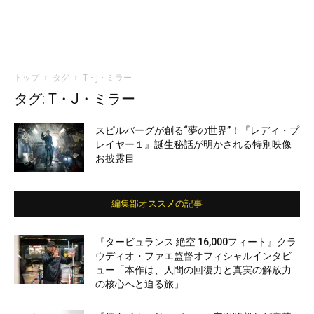
トップ
タグ
T・J・ミラー
タグ: T・J・ミラー
スピルバーグが創る“夢の世界”！『レディ・プ
レイヤー１』誕生秘話が明かされる特別映像
お披露目
編集部オススメの記事
『タービュランス 絶空 16,000フィート』クラ
ウディオ・ファエ監督オフィシャルインタビ
ュー「本作は、人間の回復力と真実の解放力
の核心へと迫る旅」