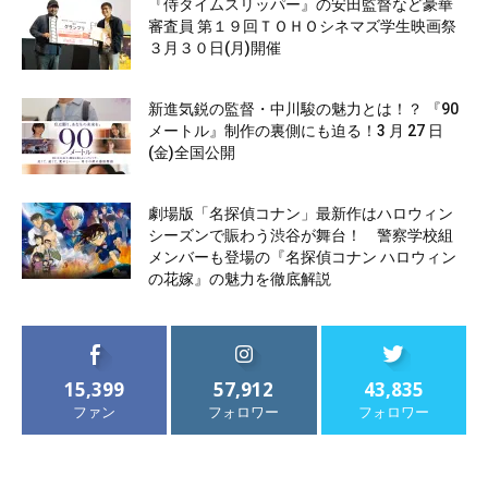
『侍タイムスリッパー』の安田監督など豪華
審査員 第１９回ＴＯＨＯシネマズ学生映画祭
３月３０日(月)開催
新進気鋭の監督・中川駿の魅力とは！？ 『90
メートル』制作の裏側にも迫る！3 月 27 日
(金)全国公開
劇場版「名探偵コナン」最新作はハロウィン
シーズンで賑わう渋谷が舞台！ 警察学校組
メンバーも登場の『名探偵コナン ハロウィン
の花嫁』の魅力を徹底解説
15,399
57,912
43,835
ファン
フォロワー
フォロワー