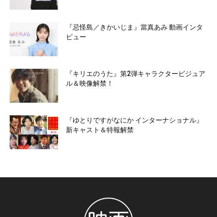
『忌怪島／きかいじま』當真あみ 動画インタ
ビュー
『キリエのうた』第2弾キャラクタービジュア
ル＆映像解禁！
『ゆとりですがなにか インターナショナル』
新キャスト＆特報解禁