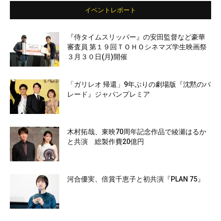
イベントレポート
『侍タイムスリッパー』の安田監督など豪華
審査員 第１９回ＴＯＨＯシネマズ学生映画祭
３月３０日(月)開催
「ガリレオ 帰還」9年ぶりの劇場版『沈黙のパ
レード』ジャパンプレミア
木村拓哉、東映70周年記念作品で綾瀬はるか
と共演 総製作費20億円
河合優実、倍賞千恵子と初共演『PLAN 75』