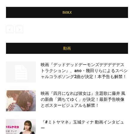
IMAX
動画
映画『デッドデッドデーモンズデデデデデス
トラクション』、ano・幾田りらによるスペシ
ャルコラボソング2曲が決定！本予告も解禁！
映画『四月になれば彼女は』主題歌に藤井 風
の新曲「満ちてゆく」が決定！最新予告映像
とポスタービジュアルも解禁！
『#ミトヤマネ』玉城ティナ 動画インタビュ
ー