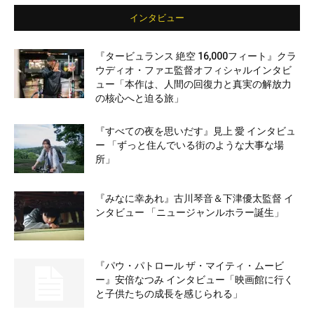
インタビュー
『タービュランス 絶空 16,000フィート』クラ
ウディオ・ファエ監督オフィシャルインタビ
ュー「本作は、人間の回復力と真実の解放力
の核心へと迫る旅」
『すべての夜を思いだす』見上 愛 インタビュ
ー 「ずっと住んでいる街のような大事な場
所」
『みなに幸あれ』古川琴音＆下津優太監督 イ
ンタビュー 「ニュージャンルホラー誕生」
『パウ・パトロール ザ・マイティ・ムービ
ー』安倍なつみ インタビュー「映画館に行く
と子供たちの成長を感じられる」