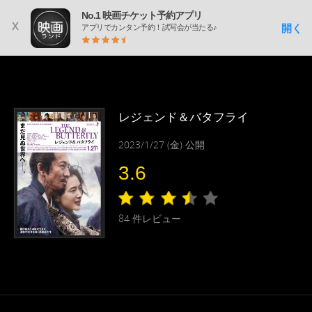
No.1 映画チケット予約アプリ
x
開く
アプリでカンタン予約！試写会が当たる♪
レジェンド＆バタフライ
2023/1/27 (金) 公開
3.6
84
件レビュー