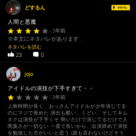
どするん
人間と悪魔
- 3年前
※本文にネタバレがあります …
ネタバレを読む
23
0
jojo
アイドルの演技が下手すぎて・・
- 3年前
上映時間が長く、おっさんアイドルが少年演じてる
のにマジで覚めた 演出も酷い、くどい、そしてキム
タクは演技が下手くそ 勢いだけで演じてるだけで人
間臭さが一切ない 一度で良いから、出演辞めて演技
を勉強した方がいいと思う (誰も言わないけどそう