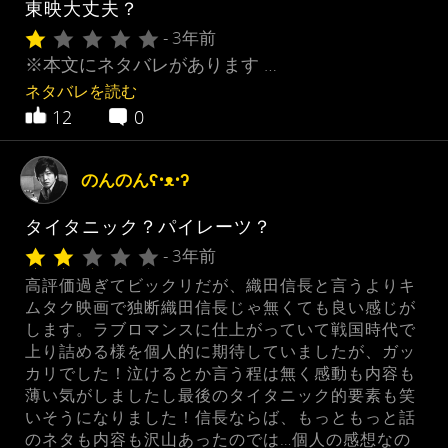
東映大丈夫？
- 3年前
※本文にネタバレがあります …
ネタバレを読む
12
0
のんのんʕ•ᴥ•ʔ
タイタニック？パイレーツ？
- 3年前
高評価過ぎてビックリだが、織田信長と言うよりキ
ムタク映画で独断織田信長じゃ無くても良い感じが
します。ラブロマンスに仕上がっていて戦国時代で
上り詰める様を個人的に期待していましたが、ガッ
カリでした！泣けるとか言う程は無く感動も内容も
薄い気がしましたし最後のタイタニック的要素も笑
いそうになりました！信長ならば、もっともっと話
のネタも内容も沢山あったのでは…個人の感想なの