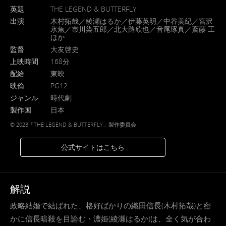
英題
THE LEGEND & BUTTERFLY
出演
木村拓哉／綾瀬はるか／伊藤英明／中谷美紀／宮沢
氷魚／市川染五郎／北大路欣也／音尾琢真／斎藤 工
ほか
監督
大友啓史
上映時間
168分
配給
東映
映倫
PG12
ジャンル
時代劇
製作国
日本
© 2023「THE LEGEND & BUTTERFLY」製作委員会
公式サイトはこちら
解説
政略結婚で結ばれた、格好ばかりの織田信長(木村拓哉)と密
かに信長暗殺を目論む・濃姫(綾瀬はるか)は、全く気が合わ