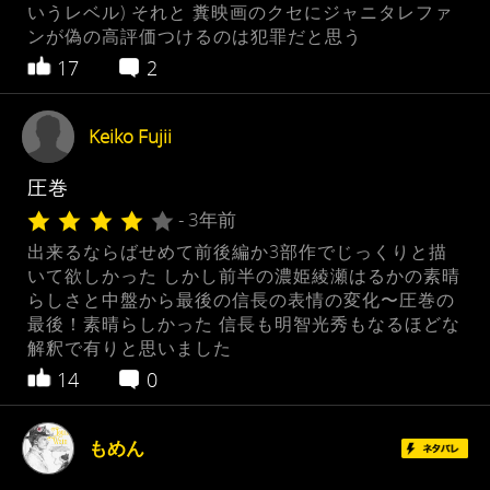
いうレベル) それと 糞映画のクセにジャニタレファ
ンが偽の高評価つけるのは犯罪だと思う
17
2
Keiko Fujii
圧巻
- 3年前
出来るならばせめて前後編か3部作でじっくりと描
いて欲しかった しかし前半の濃姫綾瀬はるかの素晴
らしさと中盤から最後の信長の表情の変化〜圧巻の
最後！素晴らしかった 信長も明智光秀もなるほどな
解釈で有りと思いました
14
0
もめん