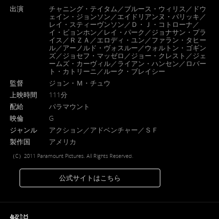
出演
チャニング・テイタム／ブルース・ウィリス／ドウ
ェイン・ジョンソン／エイドリアンヌ・パリッキ／
レイ・スティーヴンソン／Ｄ・Ｊ・コトローナ／
イ・ビョンホン／レイ・パーク／ジョナサン・プラ
イス／ＲＺＡ／エロディ・ユン／ファラン・タヒー
ル／アーノルド・ヴォスルー／ウォルトン・ゴギン
ズ／ジョセフ・マッゼロ／ジョー・クレスト／ジェ
ームズ・カーヴィル／ライアン・ハンセン／ロバー
ト・カトリーニ／ルーク・ブレイシー
監督
ジョン・Ｍ・チュウ
上映時間
111分
配給
パラマウント
映倫
G
ジャンル
アクション／アドベンチャー／ＳＦ
製作国
アメリカ
（C）2011 Paramount Pictures. All Rights Reserved.
公式サイトはこちら
解説