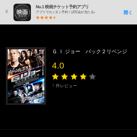
No.1 映画チケット予約アプリ
x
開く
アプリでカンタン予約！試写会が当たる♪
Ｇ.Ｉ.ジョー バック２リベンジ
4.0
1
件レビュー