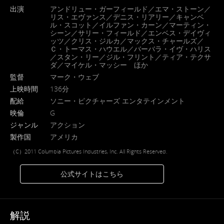
出演
アンドリュー・ガーフィールド／エマ・ストーン／
リス・エヴァンス／デニス・リアリー／キャンベ
ル・スコット／イルファン・カーン／マーティン・
シーン／サリー・フィールド／エンベス・デイヴィ
ッツ／クリス・ジルカ／マックス・チャールズ／
Ｃ・トーマス・ハウエル／バーバラ・イヴ・ハリス
／スタン・リー／ジル・フリント／ティア・テクサ
ダ／マイケル・マッシー ほか
監督
マーク・ウェブ
上映時間
136分
配給
ソニー・ピクチャーズ エンタテインメント
映倫
G
ジャンル
アクション
製作国
アメリカ
（C）2011 Columbia Pictures Industries, Inc. All Rights Reserved.
公式サイトはこちら
解説