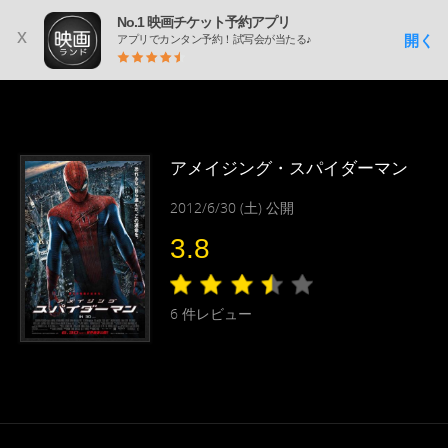
No.1 映画チケット予約アプリ
x
開く
アプリでカンタン予約！試写会が当たる♪
アメイジング・スパイダーマン
2012/6/30 (土) 公開
3.8
6
件レビュー