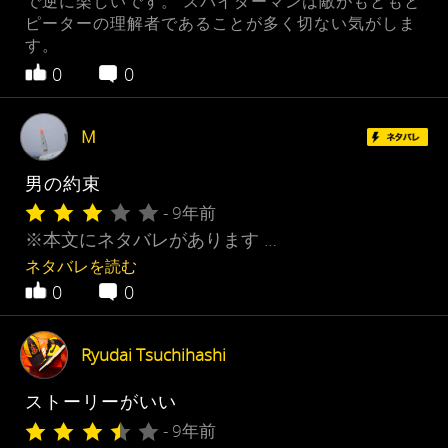
で逆に楽しいです。 スパイダーマンは敵がもともと
ピーターの理解者であることが多く切ない気がしま
す。
0
0
M
男の約束
- 9年前
※本文にネタバレがあります …
ネタバレを読む
0
0
Ryudai Tsuchihashi
ストーリーがいい
- 9年前