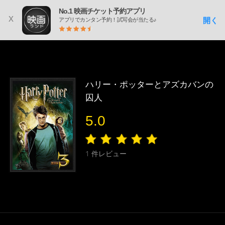
No.1 映画チケット予約アプリ
x
開く
アプリでカンタン予約！試写会が当たる♪
ハリー・ポッターとアズカバンの
囚人
5.0
1
件レビュー