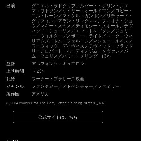
出演
ダニエル・ラドクリフ／ルパート・グリント／エ
マ・ワトソン／ゲイリー・オールドマン／ロビー・
コルトレーン／マイケル・ガンボン／リチャード・
グリフィス／アラン・リックマン／フィオナ・ショ
ウ／マギー・スミス／ティモシー・スポール／デヴ
ィッド・シューリス／エマ・トンプソン／ジュリ
ー・ウォルターズ／ボニー・ライト／マーク・ウィ
リアムズ／トム・フェルトン／マシュー・ルイス／
ワーウィック・デイヴィス／デヴィッド・ブラッド
リー／ロバート・ハーディ／ジム・タヴァレ／パ
ム・フェリス／ハリー・メリング ほか
監督
アルフォンソ・キュアロン
上映時間
142分
配給
ワーナー・ブラザーズ映画
ジャンル
ファンタジー／アドベンチャー／ファミリー
製作国
アメリカ
(C)2004 Warner Bros. Ent. Harry Potter Publishing Rights (C)J.K.R.
公式サイトはこちら