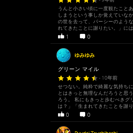
うんと小さい頃に一度観たことあ
しまうという事しか覚えていなか
の世を去って、パーシーのような
れてきたことに謝りたい。」に
1
0
ゆみゆみ
グリーン マイル
- 10年前
せつない。純粋で綺麗な気持ちに
とはきっと無理なんだろうと思
ろう。 私にもきっと歩むべきグ
は？」「生まれてきたことを謝り
0
0