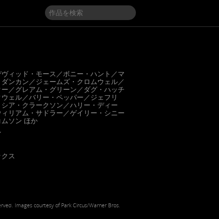
デヴィッド・モース／ボニー・ハント／マ
・ダンカン／ジェームズ・クロムウェル／
ター／グレアム・グリーン／ダグ・ハッチ
クウェル／バリー・ペッパー／ジェフリ
リシア・クラークソン／ハリー・ディー
ウィリアム・サドラー／ゲイリー・シニー
ムソン ほか
ン
ックス
erved. Images courtesy of Park Circus/Warner Bros.