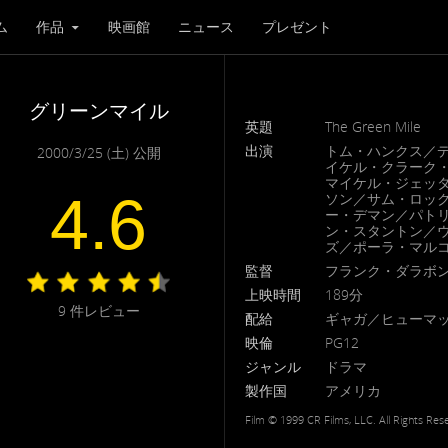
ム
作品
映画館
ニュース
プレゼント
グリーンマイル
英題
The Green Mile
出演
トム・ハンクス／
2000/3/25 (土) 公開
イケル・クラーク
マイケル・ジェッ
4.6
ソン／サム・ロッ
ー・デマン／パト
ン・スタントン／
ズ／ポーラ・マルコ
監督
フランク・ダラボ
上映時間
189分
9
件レビュー
配給
ギャガ／ヒューマ
映倫
PG12
ジャンル
ドラマ
製作国
アメリカ
Film © 1999 CR Films, LLC. All Rights Res