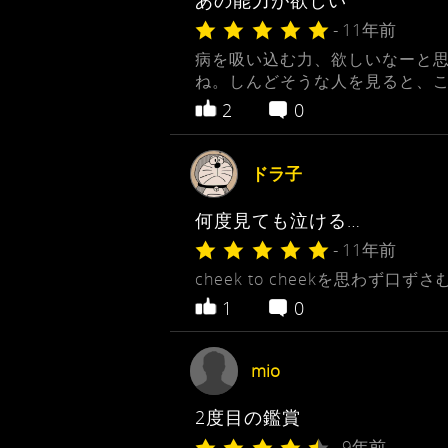
あの能力が欲しい
- 11年前
病を吸い込む力、欲しいなーと思
ね。しんどそうな人を見ると、
2
0
ドラ子
何度見ても泣ける…
- 11年前
cheek to cheekを思わず口ずさ
1
0
mio
2度目の鑑賞
- 9年前