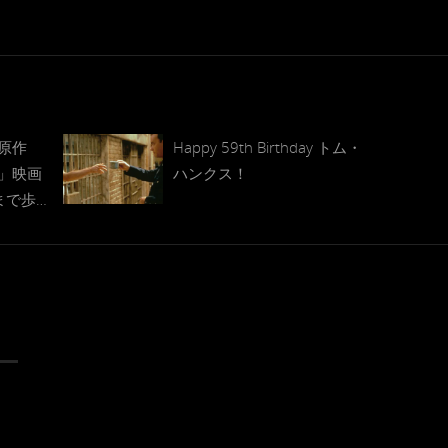
原作
Happy 59th Birthday トム・
」映画
ハンクス！
まで歩
い死の