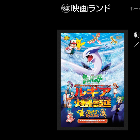
ホー
劇
／