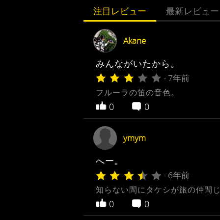
注目レビュー
最新レビュー
Akane
みんながいたから。
- 7年前
フルーラの笛の音色。
0
0
ymym
へー。
- 6年前
知らない間にタケシが旅の仲間
0
0