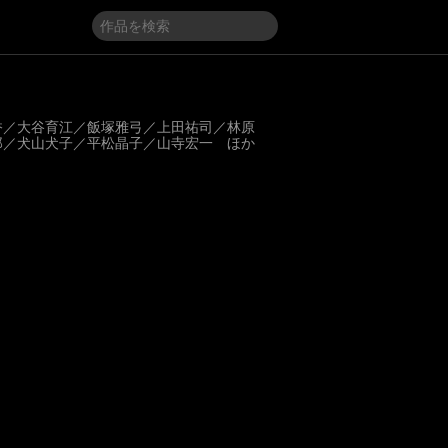
香／大谷育江／飯塚雅弓／上田祐司／林原
郎／犬山犬子／平松晶子／山寺宏一 ほか