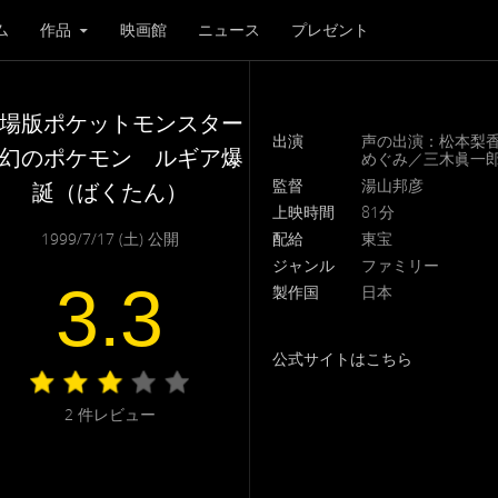
ム
作品
映画館
ニュース
プレゼント
場版ポケットモンスター
出演
声の出演：松本梨
幻のポケモン ルギア爆
めぐみ／三木眞一
監督
湯山邦彦
誕（ばくたん）
上映時間
81分
1999/7/17 (土) 公開
配給
東宝
ジャンル
ファミリー
3.3
製作国
日本
公式サイトはこちら
2
件レビュー