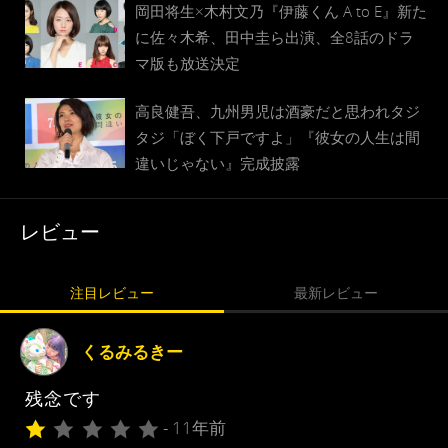
岡田将生×木村文乃『伊藤くん A to E』新た
に佐々木希、田中圭ら出演、全8話のドラ
マ版も放送決定
高良健吾、九州男児は酒豪だと思われタジ
タジ「ぼく下戸ですよ」『彼女の人生は間
違いじゃない』完成披露
レビュー
注目レビュー
最新レビュー
くるみるきー
残念です
- 11年前