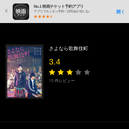
No.1 映画チケット予約アプリ
x
開く
アプリでカンタン予約！試写会が当たる♪
さよなら歌舞伎町
3.4
10
件レビュー