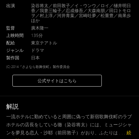
出演
染谷将太／前田敦子／イ・ウンウ／ロイ／樋井明日
香／我妻三輪子／忍成修吾／大森南朋／田口トモロ
ヲ／村上淳／河井青葉／宮崎吐夢／松重豊／南果歩
ほか
監督
廣木隆一
上映時間
135分
配給
東京テアトル
ジャンル
ドラマ
製作国
日本
(C) 2014『さよなら歌舞伎町』製作委員会
公式サイトはこちら
解説
一流ホテルに勤めていると周囲に偽って新宿歌舞伎町のラブ
ホテルの店長をしている徹（染谷将太）には、ミュージシャ
ンを夢見る恋人・沙耶（前田敦子）がおり、ふたりは . . .
続