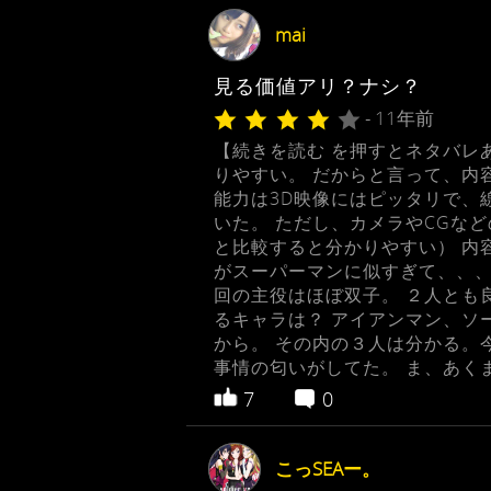
mai
見る価値アリ？ナシ？
- 11年前
【続きを読む を押すとネタバレ
りやすい。 だからと言って、内
能力は3D映像にはピッタリで、
いた。 ただし、カメラやCGな
と比較すると分かりやすい） 内
がスーパーマンに似すぎて、、、
回の主役はほぼ双子。 ２人とも
るキャラは？ アイアンマン、ソ
から。 その内の３人は分かる。
事情の匂いがしてた。 ま、あく
7
0
こっSEAー。