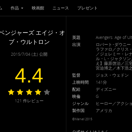
ム
作品
映画館
ニュース
プレゼント
ベンジャーズ エイジ・オ
英題
Avengers: Age of Ul
ブ・ウルトロン
出演
ロバート･ダウニー
ラファロ／クリス
／ジェレミー・レ
2015/7/04 (土) 公開
ル・L・ジャクソ
え】藤原啓治／三
4.4
宮迫博之／木下浩之
監督
ジョス・ウェドン
上映時間
141分
配給
ディズニー
映倫
G
121
件レビュー
ジャンル
ヒーロー／アクショ
製作国
アメリカ
©︎Marvel 2015
公式サイトはこちら