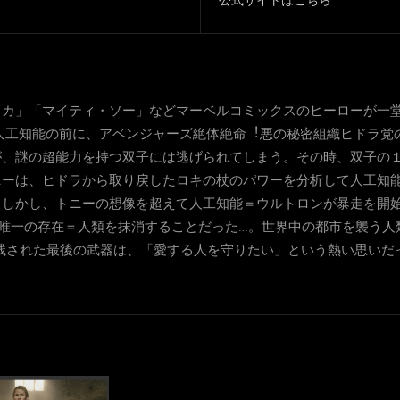
リカ」「マイティ・ソー」などマーベルコミックスのヒーローが一
⼈⼯知能の前に、アベンジャーズ絶体絶命︕悪の秘密組織ヒドラ党
が、謎の超能⼒を持つ双⼦には逃げられてしまう。その時、双⼦の
ニーは、ヒドラから取り戻したロキの杖のパワーを分析して⼈⼯知
。しかし、トニーの想像を超えて⼈⼯知能＝ウルトロンが暴⾛を開
す唯⼀の存在＝⼈類を抹消することだった…。世界中の都市を襲う⼈
残された最後の武器は、「愛する⼈を守りたい」という熱い思いだ