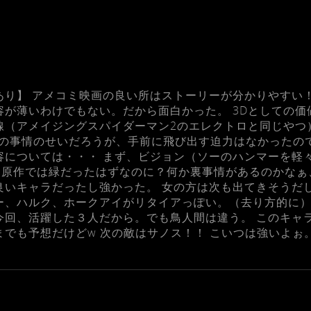
あり】 アメコミ映画の良い所はストーリーが分かりやすい
容が薄いわけでもない。だから面白かった。 3Dとしての価
線（アメイジングスパイダーマン2のエレクトロと同じやつ
どの事情のせいだろうが、手前に飛び出す迫力はなかったの
容については・・・ まず、ビジョン（ソーのハンマーを軽
原作では緑だったはずなのに？何か裏事情があるのかなぁ
良いキャラだったし強かった。 女の方は次も出てきそうだ
ー、ハルク、ホークアイがリタイアっぽい。（去り方的に）
今回、活躍した３人だから。でも鳥人間は違う。 このキャ
までも予想だけどw 次の敵はサノス！！ こいつは強いよぉ