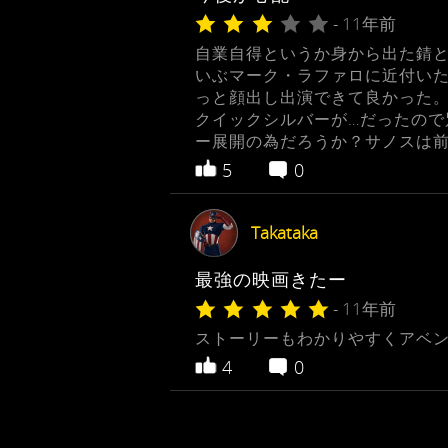
- 11年前
自業自得というか身から出た錆と
いぶマーク・ラファロに近付い
っと顔出し出演できて良かった。
クイックシルバーが…だったので
ー展開の為だろうか？サノスは
5
0
Takataka
最強の映画きたー
- 11年前
ストーリーもわかりやすくアベン
4
0