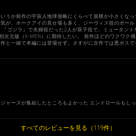
いうか前作の宇宙人地球侵略にくらべて規模が小さくなっ
た気が。ホークアイの見せ場も多く、ジーヴィス役のポール
 『ゴジラ』で夫婦役だった2人が双子役で。ミュータント
別次元版（X-MEN）に期待したい。 前作ほどのワクワク
前作と一緒で本編には登場せず。さすがに次作では悪ボスで
ジャーズが集結したところもよかった エンドロールもし
すべてのレビューを見る（119件）