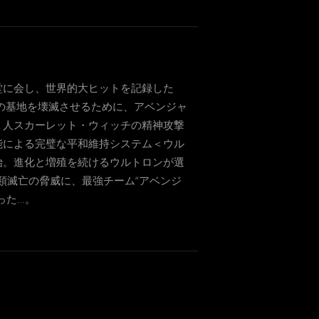
堂に会し、世界的大ヒットを記録した
の基地を壊滅させるために、アベンジャ
１⼈スカーレット・ウィッチの精神攻撃
能による完璧な平和維持システム＜ウル
始。進化と増殖を続けるウルトロンが選
類滅亡の脅威に、最強チーム“アベンジ
った…。