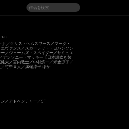
tron
・Jr.／クリス・ヘムズワース／マーク・
・エヴァンス／スカーレット・ヨハンソン
ナー／ジェームズ・スペイダー／サミュエ
ン／アンソニー・マッキー【日本語吹き替
宅健太／宮内敦士／中村悠一／米倉涼子／
／竹中直人／溝端淳平 ほか
ン／アドベンチャー／SF