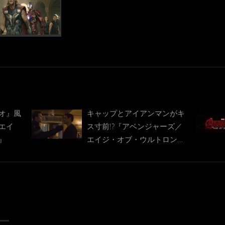
オ』風
キャップとアイアンマンがキ
エイ
ス寸前!?『アベンジャーズ／
』
エイジ・オブ・ウルトロン』
NG集