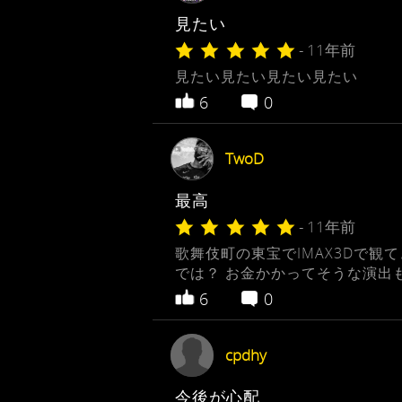
見たい
- 11年前
見たい見たい見たい見たい
6
0
TwoD
最高
- 11年前
歌舞伎町の東宝でIMAX3Dで
では？ お金かかってそうな演出
6
0
cpdhy
今後が心配