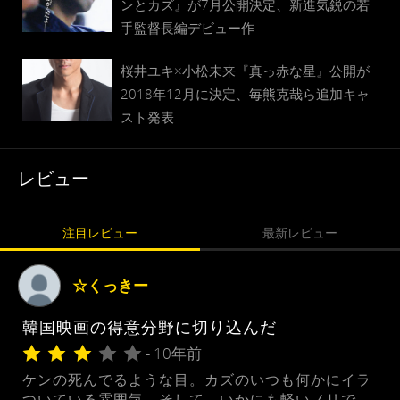
ンとカズ』が7月公開決定、新進気鋭の若
手監督長編デビュー作
桜井ユキ×小松未来『真っ赤な星』公開が
2018年12月に決定、毎熊克哉ら追加キャ
スト発表
レビュー
注目レビュー
最新レビュー
☆くっきー
韓国映画の得意分野に切り込んだ
- 10年前
ケンの死んでるような目。カズのいつも何かにイラ
ついている雰囲気。そして、いかにも軽いノリで、