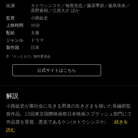
出演
カトウシンスケ／毎熊克也／藤原季節／飯島珠奈／
高野春樹／江原大介 ほか
監督
小路紘史
上映時間
96分
配給
太秦
ジャンル
ドラマ
製作国
日本
©︎ 『ケンとカズ』製作委員会
公式サイトはこちら
解説
小路紘史が裏社会に生きる男達の生きざまを描いた長編初監
督作品。28回東京国際映画祭日本映画スプラッシュ部門にて
作品賞を受賞。悪友であるケン(カトウシンスケ) . . .
続きを
読む