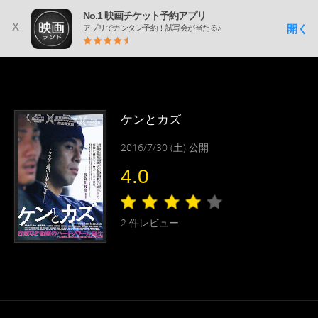
No.1 映画チケット予約アプリ
x
開く
アプリでカンタン予約！試写会が当たる♪
ケンとカズ
2016/7/30 (土) 公開
4.0
2
件レビュー