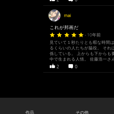
mai
これが邦画だ
- 10年前
見ていて１秒たりとも暇な時間は
るくらいの人たちが脇役。 それ
係している。 上からも下からも
中で生まれる人情。 佐藤浩一さ
2
0
作品
その他