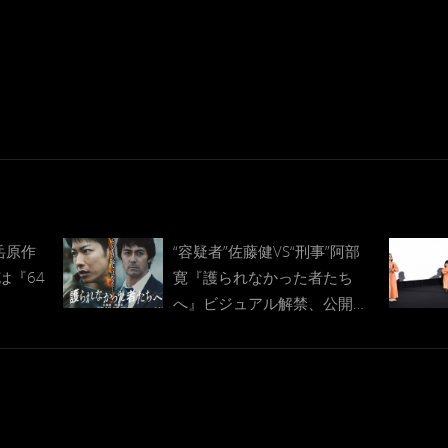
岳原作
“容疑者”佐藤健VS“刑事”阿部
は『64
寛『護られなかった者たち
へ』ビジュアル解禁、公開は
2021年秋