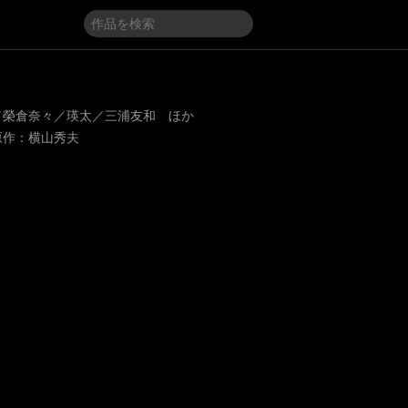
／榮倉奈々／瑛太／三浦友和 ほか
原作：横山秀夫