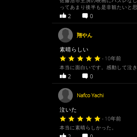
佐藤浩市主演の映画にハズレな
ってあまり後半も是非観たいと
2
0
翔やん
素晴らしい
- 10年前
本当に面白いです。感動して泣き
2
0
Nafco Yachi
泣いた
- 10年前
本当に素晴らしかった。
2
0