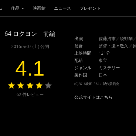
ム
作品
映画館
ニュース
プレゼント
64 ロクヨン 前編
出演
佐藤浩市／綾野剛
監督
監督：瀬々敬久／
2016/5/07 (土) 公開
上映時間
121分
4.1
配給
東宝
ジャンル
ミステリー
製作国
日本
(C)2016映画「64」製作委員会
62
件レビュー
公式サイトはこちら