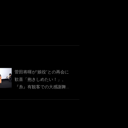
菅田将暉が“娘役”との再会に
歓喜「抱きしめたい！」、
『糸』有観客での大感謝舞台
挨拶