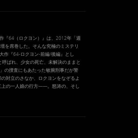
『64（ロクヨン）』は、2012年「週
文壇を席巻した。そんな究極のミステリ
『64-ロクヨン-前編/後編』とし
と呼ばれ、少女の死亡、未解決のままと
ン」の捜査にもあたった敏腕刑事だが警
部の対立のさなか、ロクヨンをなぞるよ
三上の一人娘の行方——。怒涛の、そし