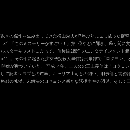
数々の傑作を生み出してきた横山秀夫が7年ぶりに世に放った衝撃作
2013年「このミステリーがすごい！」第1位などに輝き、瞬く間に
ルスターキャストによって、前後編2部作のエンタテインメント超大作
64年。その年に起きた少女誘拐殺人事件は刑事部で「ロクヨン」
、時効が近づいていた。 平成14年、主人公の三上義信は「ロクヨ
そして記者クラブとの確執、キャリア上司との闘い、刑事部と警務
警務部の軋轢、未解決のロクヨンと新たな誘拐事件の関係、そして