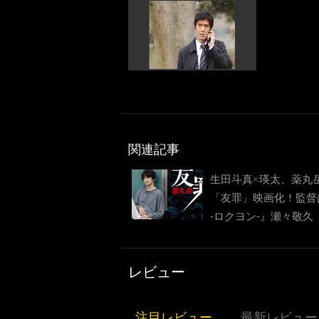
関連記事
生田斗真×瑛太、薬丸
「友罪」映画化！監督
-ロクヨン-』瀬々敬久
レビュー
注目レビュー
最新レビュー