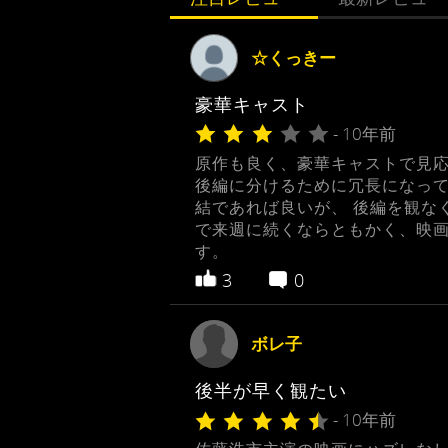
☆くっきー
豪華キャスト
- 10年前
原作も良く、豪華キャストで見応
後編に分けるために冗長になって
結であれば良いが、 後編を観な
で来週に続くならともかく、映
す。
3
0
ボレ子
後半が早く観たい
- 10年前