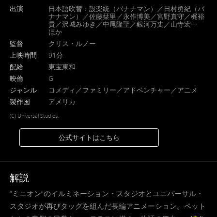
出演
日本語吹替：設楽統（バナナマン）／日村勇紀（バ
ナナマン）／佐藤栞里／永作博美／宮野真守／梶裕
貴／沢城みゆき／中尾隆聖／銀河万丈／山寺宏一
ほか
監督
クリス・ルノー
上映時間
91分
配給
東宝東和
映倫
G
ジャンル
コメディ／ファミリー／アドベンチャー／アニメ
製作国
アメリカ
(C) Universal Studios.
公式サイトはこちら
解説
“ミニオン”のイルミネーション・スタジオとユニバーサル・
スタジオが再びタッグを組んだ長編アニメーション。ペット