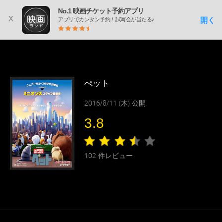
No.1 映画チケット予約アプリ
x
開く
アプリでカンタン予約！試写会が当たる♪
ぺット
2016/8/11 (木) 公開
3.8
102
件レビュー