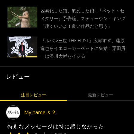
凶暴化した猫、豹変した娘…『ペット・セ
メタリー』予告編、スティーヴン・キング
「凄くいいよ！良い作品だと思う」
『ルパン三世 THE FIRST』広瀬すず、藤原
竜也らイエローカーペットに集結！栗田貫
一は浪川大輔をイジる
レビュー
注目レビュー
最新レビュー
My name is ？.
特別なメッセージは特に感じなかった