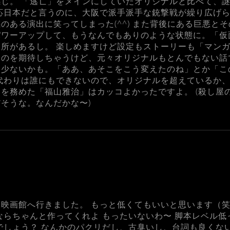
じ。 「逃亡」をメインにしていたオリジナルと比べて、
応日本だと言うのに、大阪で派手派手な銃撃戦が繰り広げ
のある演出に笑ってしまった(^^) また背後にある巨悪と
パワーアップして、もうなんでもありのような状態に。「仮
所があるし。 楽しめますけど設定もストーリーも「マン
ものを期待しちゃうけど、元々オリジナルもとんでもない話
は少ないかも。「ああ、あそこをこう変えたのね」とか「こ
代わりは誰にもできないので、オリジナルを超えているか
を務めた「福山雅治」はカッコよかったですよ。 (殺し屋
そうな。なんだかな〜)
映画館へ行きました。 もっと低くてもいいと思います（笑
ならちゃんと作ってくれよ もったいないわ〜 脚本レベル低っ
でしょう？ なんかのパクリだし、古臭いし、台詞も良くな