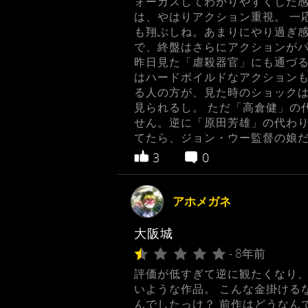
ォーカスしてわかりやすくした感
は、やはりアクション重視。 一
も翔ぶしね。あまりにやり過ぎ感
で、終盤はさらにアクションが
昨日見た「虐殺器官」にも通づる
はハードボイルドなアクション
る人の方が、見た時のショック
見られるし。 ただ「高倉健」の
せん。逆に「原田芳雄」の代わり
てたら、ジョン・ウー監督の娘だ
3
0
アホメガネ
大阪城
- 8年前
評価が低すぎて逆に観たくなり、
いような作品。 こんな金掛ける
んでしたっけ？ 前作はどうなん