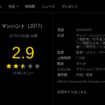
ム
作品
映画館
ニュース
プレゼント
マンハント（2017）
英題
MANHUNT
出演
チャン・ハンユー
2018/2/09(金) 公開
／國村隼／竹中直
ー／桜庭ななみ／池
2.9
健一／田中圭／ジ
監督
監督：ジョン・ウ
上映時間
110分
配給
ギャガ
ジャンル
アクション／サス
34
件レビュー
製作国
中国／香港
80© 2017 Media Asia Film Production Limi
公式サイトはこちら