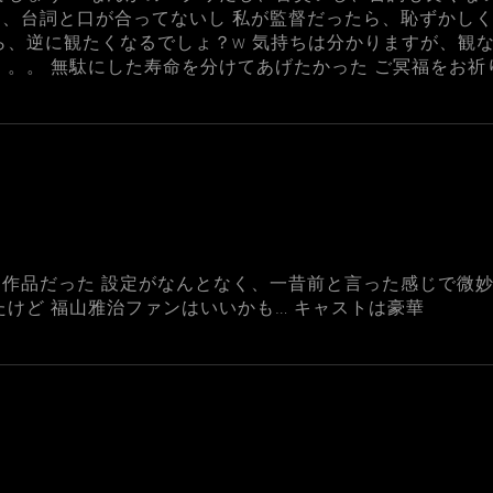
、台詞と口が合ってないし 私が監督だったら、恥ずかしく
ら、逆に観たくなるでしょ？w 気持ちは分かりますが、観
。。。 無駄にした寿命を分けてあげたかった ご冥福をお祈
作品だった 設定がなんとなく、一昔前と言った感じで微妙
たけど 福山雅治ファンはいいかも… キャストは豪華