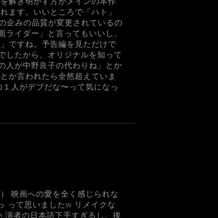
謎を解き明かす方がメインの本作
られます。いいところで「ハト」
その企みの品質が変更されているの
面ライダー」と言ってもいいし、
ガ」ですね。予告編を見ただけで
でしたから、オリジナルを知って
の人が中野良子の代わりね」とか
、とか言われたら全然超えていま
の１人がデブだな〜って気になっ
） 映画への愛を全く感じられな
 って思いましたw リメイクな
い 演者の日本語下手すぎるし、後