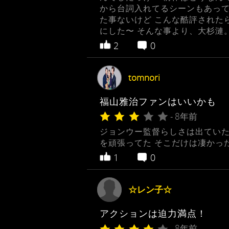
から台詞入れてるシーンもあって
た事ないけど こんな酷評された
にした〜 そんな事より、大杉漣
2
0
tomnori
福山雅治ファンはいいかも
- 8年前
ジョンウー監督らしさは出ていた
を頑張ってた そこだけは凄かっ
1
0
☆レン子☆
アクションは迫力満点！
- 8年前