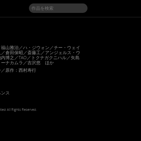
／福山雅治／ハ・ジウォン／チー・ウェイ
人／倉田保昭／斎藤工／アンジェルス・ウ
内博之／TAO／トクナガクニハル／矢島
ョーナカムラ／吉沢悠 ほか
ー／原作：西村寿行
ペンス
ted All Rights Reserved.