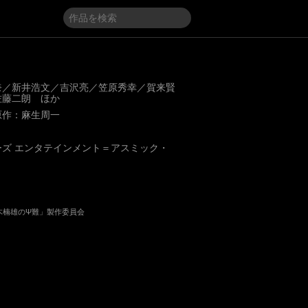
奈／新井浩文／吉沢亮／笠原秀幸／賀来賢
佐藤二朗 ほか
原作：麻生周一
ズ エンタテインメント＝アスミック・
斉木楠雄のΨ難」製作委員会