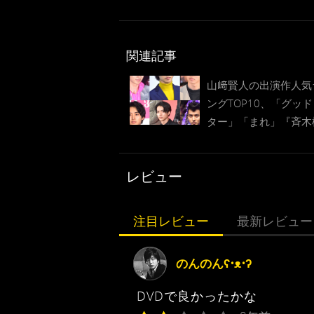
関連記事
山﨑賢人の出演作人気
ングTOP10、「グッ
ター」「まれ」『斉木
Ψ難』など
レビュー
注目レビュー
最新レビュー
のんのんʕ•ᴥ•ʔ
DVDで良かったかな