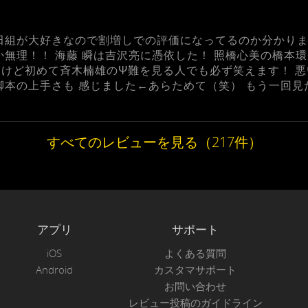
組が大好きなので割増しでの評価になってるのか分かりません
か無理！！ 海藤 瞬は吉沢亮に憑依した！ 照橋心美の橋本
けど初めて斉木楠雄のΨ難を見る人でも必ず笑えます！ 悪
脚本の上手さも 感じました←あらためて（笑） もう一回見
すべてのレビューを見る（217件）
アプリ
サポート
iOS
よくある質問
Android
カスタマサポート
お問い合わせ
レビュー投稿のガイドライン