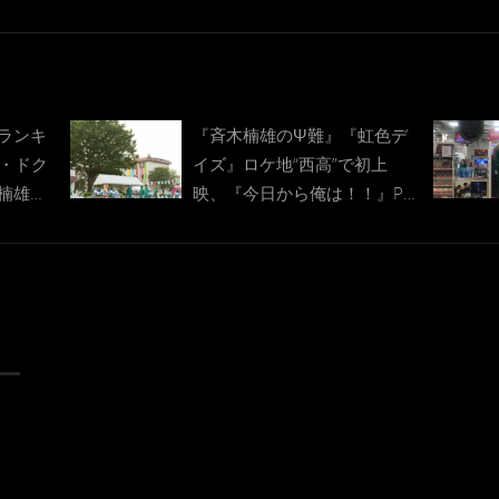
ランキ
『斉木楠雄のΨ難』『虹色デ
ド・ドク
イズ』ロケ地“西高”で初上
楠雄の
映、『今日から俺は！！』PR
ブースも