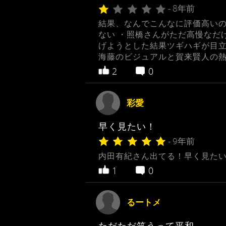
- 8年前
結果、なんでこんなに評価高いの
ない ・照橋さんがただ高慢なだ
げようとした結果ツギハギが目立
海藤のビジュアルと賀来賢人の
2
0
彩愛
早く見たい！
- 9年前
内田有紀さん出てる！早く見た
1
0
るートメ
ただただ笑うって平和