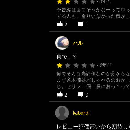
- 8年前
予告編は面白そうかなーって思
てる人も、余りいなかった気がし
2
1
ハル
何で…？
- 8年前
何でそんな高評価なのか分からな
まず斉木楠雄がしゃべるのおかし
じ。セリフ一個一個におっ？っ
2
0
kabardi
レビュー評価高いから期待し