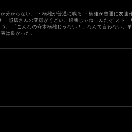
か分からない。 ・楠雄が普通に喋る ・楠雄が普通に友達
け ・照橋さんの変顔がくどい、銀魂じゃねーんだぞ スト
つ。 「こんなの斉木楠雄じゃない！」なんて言わない、
熱演は良かった。
い！！