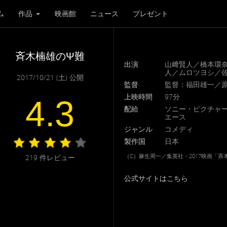
ム
作品
映画館
ニュース
プレゼント
斉木楠雄のΨ難
出演
山﨑賢人／橋本環
人／ムロツヨシ／
2017/10/21 (土) 公開
監督
監督：福田雄一／
上映時間
97分
4.3
配給
ソニー・ピクチャー
エース
ジャンル
コメディ
製作国
日本
（C）麻生周一／集英社・2017映画「
219
件レビュー
公式サイトはこちら