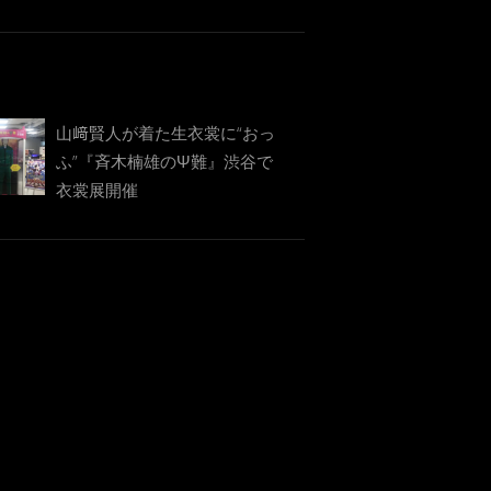
山﨑賢人が着た生衣裳に“おっ
ふ”『斉木楠雄のΨ難』渋谷で
衣裳展開催