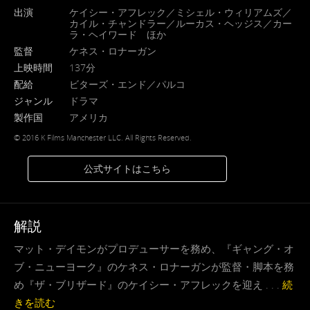
出演
ケイシー・アフレック／ミシェル・ウィリアムズ／
カイル・チャンドラー／ルーカス・ヘッジス／カー
ラ・ヘイワード ほか
監督
ケネス・ロナーガン
上映時間
137分
配給
ビターズ・エンド／パルコ
ジャンル
ドラマ
製作国
アメリカ
© 2016 K Films Manchester LLC. All Rights Reserved.
公式サイトはこちら
解説
マット・デイモンがプロデューサーを務め、『ギャング・オ
ブ・ニューヨーク』のケネス・ロナーガンが監督・脚本を務
め『ザ・ブリザード』のケイシー・アフレックを迎え . . .
続
きを読む