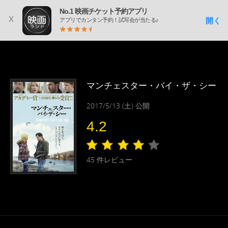
No.1 映画チケット予約アプリ
x
開く
アプリでカンタン予約！試写会が当たる♪
マンチェスター・バイ・ザ・シー
2017/5/13 (土) 公開
4.2
45
件レビュー