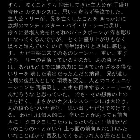
すら、 泣くことすら 抑圧してきた主人公が 手繰り
寄せた カタルシスに、思いも寄らず号泣でした。
主人公・リーが、兄を亡くしたことを きっかけに
故郷のマンチェスター・バイ・ザ・シーに戻り、
徐々に登場人物それぞれのバックボーンが 浮き彫り
になってくるんですが、 とくに盛り上がりもなく
淡々と進んでいく ので 前半はわりと退屈に感じま
す。 ただ中盤に来てのあのシーン‥。 重い。重す
ぎる。 リーの背負っているものが。 あの淡々さ
は、あれほどまでに無気力に 生きていかざるを得な
いリーを 表した演出だったんだと納得。 兄が遺し
た甥の後見人として 環境を変え、人とのコミュニケ
ーションを 再構築し、人生を再生するストーリーな
んだろうな と思っていた。 でも‥その想像の上の
上を行く、 まさかのカタルシスシーンには大泣き。
あの核心をついた台詞、 思い出しただけで泣けてく
る。 わたしは個人的に、 辛いことがあっても前向
きに！ クヨクヨしてたらもったいない！ 笑顔がど
うのこうの‥ とかいう 上っ面の前向きおばけみた
いなことばかり 言及してくるような人が居たとした