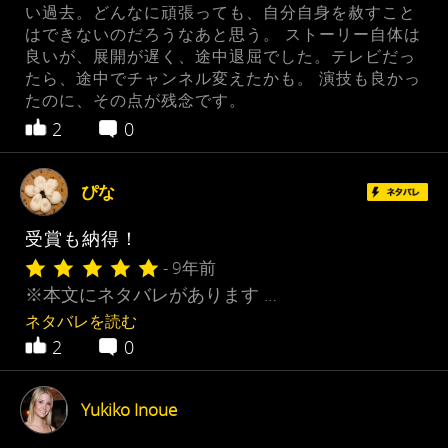
い過去。どんなに頑張っても、自分自身を赦すこと
はできないのだろうなあと思う。 ストーリー自体は
良いが、展開が遅く、途中退屈でした。テレビだっ
たら、途中でチャンネル変えたかも。 演技も良かっ
たのに、その点が残念です。
2
0
ぴな
受賞も納得！
- 9年前
※本文にネタバレがあります …
ネタバレを読む
2
0
Yukiko Inoue