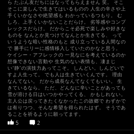
ら たぶん友だちにはなってもらえません 笑。 そこ
そこに楽しんで生きてはいるものの 人生の辛さや上
手くいかなさや絶望感も わかっているつもり。 む
しろ、上手くいかないことだらけ。 劣等感やコンプ
レックスだらけ。 だからこそ必死で楽しみや好きな
ものを なんとか見つけてなんとか生きてる、 って
いうような暗い性格のもと 成り立っている人間なの
で 勝手にリーに感情移入していたのかなと思う。
ケイシー・アフレックの 一見なにを考えているのか
想像できない言動や 生気のない表情も、凄まじ
い“静”の演技力あってこそ。 しんどい。しんどいで
すよ人生って。 でも人は生きていくんです。 理由
なんてない。 だから成長なんてなくてもいい。 生
きているなら。 ただ、どんなに辛いことがあっても
雪が溶ける日はいつかやってくる、 かもしれない。
主人公は戻ってきたくなかったこの故郷で わずかで
は有りつつ、そんな希望を得られたはず。 そうであ
ることを祈るように願ってます。
5
2