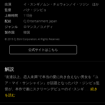
出演
イ・スンギ／ムン・チェウォン／イ・ソジン ほか
監督
パク・ジンピョ
上映時間
118分
配給
CJ Entertainment Japan
ジャンル
ロマンス／コメディ
製作国
韓国
© 2015 CJ E&M Corporation, All Rights Reserved.
公式サイトはこちら
解説
“友達以上、恋人未満”で本当の愛に向き合えない男女を『ユ
ア・マイ・サンシャイン』が話題となったパク・ジンピョ監
督が、本作で遂にスクリーンデビューのイ･スンギ . . .
続き
を読む