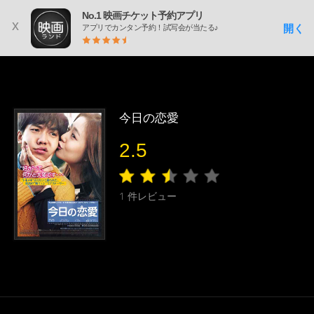
No.1 映画チケット予約アプリ
x
開く
アプリでカンタン予約！試写会が当たる♪
今日の恋愛
2.5
1
件レビュー