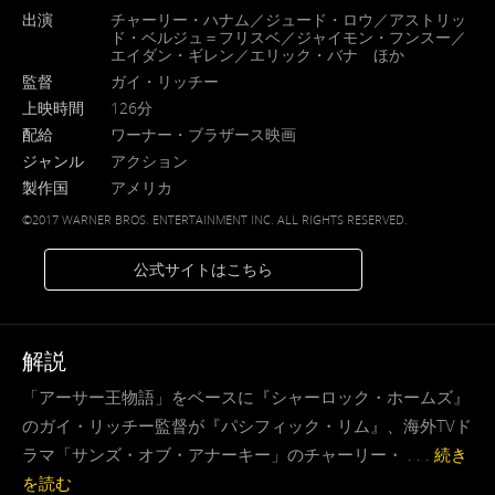
出演
チャーリー・ハナム／ジュード・ロウ／アストリッ
ド・ベルジュ＝フリスベ／ジャイモン・フンスー／
エイダン・ギレン／エリック・バナ ほか
監督
ガイ・リッチー
上映時間
126分
配給
ワーナー・ブラザース映画
ジャンル
アクション
製作国
アメリカ
©2017 WARNER BROS. ENTERTAINMENT INC. ALL RIGHTS RESERVED.
公式サイトはこちら
解説
「アーサー王物語」をベースに『シャーロック・ホームズ』
のガイ・リッチー監督が『パシフィック・リム』、海外TVド
ラマ「サンズ・オブ・アナーキー」のチャーリー・ . . .
続き
を読む