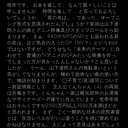
怪作です。 お金を返して、 なんて図々しいことは
申しませんが、 時間を返して……と言ってもよろし
いでしょうか。 「君の名は。」であった、オープニ
ング形式を意識されたんでしょうか？冒頭は山下達
郎さんの曲とアニメ映像及びスタッフロールから始
まります。 まぁ、RADWIMPSのMVとも謳われる君
の名は。ほど気合の入ったOP（MV？）というわけ
ではないですが。 どうせなら「未来のテーマ」に合
わせて、普通のTVアニメのOPみたいな映像を作っ
てしまった方が良かったんじゃないか？とも思いま
したが…… う〜ん、山下達郎さんの無駄遣いという
気がしてなりませんが、極めて勿体ない曲の使い方
で、物語が始まります。 ◯子育て(笑)描写について
→前提情報として……主人公くんちゃん（4）の両親
は共働きです。くんちゃん一家は横浜郊外のお洒落
なデザイナーズ一戸建てに住んでいます。世帯年収
はおそらくですが2000万円以上3000万未満ほどか
と思われます。 まず、ごく一般的な日本の庶民家庭
とは、生活レベルがだいぶ違うことを頭に留めてお
かねばなりません。 人によって意見はあるでしょう