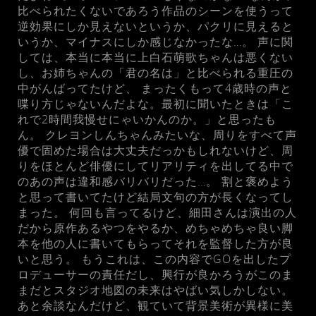
比べられたくないであろう作品のシーンを使うって
逆効果にしか見えないというか、パクリに見えると
いうか、マイナスにしか感じなかったな…。 声に関
しては、本当に本当に上白石萌歌ちゃんは悪くない
し、お姉ちゃんの「君の名は」と比べられる重圧の
中がんばってたけど、 まったくもって4歳時の声と
喋り方じゃないんだよな。最初に聞いたときは「こ
れで2時間我慢せにゃいかんのか。」と思ったも
ん。 クレヨンしんちゃんみたいな、周りをすべて声
優で固めた場合は大丈夫だっかもしれないけど、周
りをほとんど俳優にしてリアリティを出してる中で
のあの声は違和感バリバリだった…。 割と褒めよう
と思って書いてたけど結局文句の方が長くなってし
まった。 何回も言ってるけど、細田さんは演出の人
だから原作あるやつをやるか、めちゃめちゃ良い脚
本を他の人に書いてもらってそれを監督した方が良
いと思う。 もうこれは、この内容でGOを出したプ
ロデューサーの責任だし、興行が良かろうがこのま
まだとスタジオ地図の未来はやばい気しかしない。
あと余談なんだけど、観ていて背景美術が異様に美