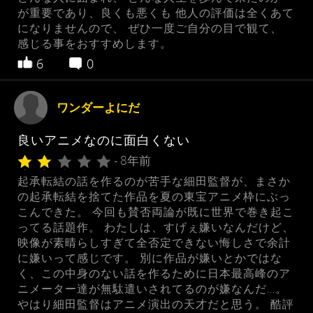
が重要であり、良くも悪くも 他人の評価は全くあて
になりませんので、 ぜひ一度ご自分の目で観て、
感じる事をおすすめします。
6
0
ワンダーよにだ
良いアニメなのに面白くない
- 8年前
起承転結の話を作るのが苦手な細田監督が、まさか
の起承転結を捨てた作品を夏の東宝アニメ枠にぶっ
こんできた。 今回も賛否両論が既に世界で巻き起こ
ってる話題作。 わたしは、すげぇ嫌いなんだけど、
映像が素晴らしすぎて全否定できない悔しさで余計
に嫌いって感じです。 別に作品が嫌いとかではな
く、この中身のない話を作るために日本最高峰のア
ニメーター達が無駄遣いされてるのが嫌なんだ…。
やはり細田監督はアニメ演出の天才だと思う。 酷評