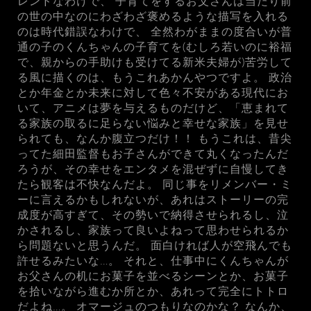
レンドなわけで、 子育てをするお父さんは当たり前
の世の中なのにわざわざ褒めるような描写を入れる
のは時代錯誤なわけで、 全然わがままの度合いが普
通の子のくんちゃんの子育てを(むしろ若いのに裕福
で、親からの手助けも受けてる新米夫婦が)苦労して
る風に描くのは、もうこれあかんやつですよ。 政治
とか年金とか未来に対して色々不安がある現代にお
いて、アニメは夢を与えるものだけど、「恵まれて
る家族の取るに足らない悩みと幸せな家族」を見せ
られても、なんか腹立つだけ！！ もうこれは、昔尖
ってた細田監督もお子さんができて丸くなったんだ
ろうが、その幸せをエンタメを混ぜずに自慢してき
たら観客は不快なんだよ。 同じ事をリメンバー・ミ
ーに言えるかもしれないが、あれはストーリーの完
成度が高すぎて、その勢いで納得させられるし、泣
かされるし、家族って良いよねって思わせられるか
ら問題ないと思うんだ。 面白ければ人が空飛んでも
許せるみたいな…。 それと、仕事中にくんちゃんが
お父さんの机にお菓子を並べるシーンとか、お菓子
を拾いながら進むか所とか、あれって完全にトトロ
だよね…。 オマージュのつもりなのかな？ なんか、