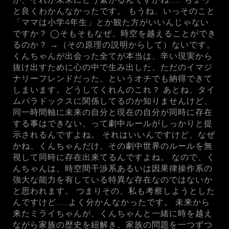
と良くわかんなかったです。 もうね、いっそのこと
「ママは小学4年生」とか観た方がいいんじゃない
ですか？ ◯そもそもなぜ、時空を越えることができ
るのか？ →（その原理の説明からして）ないです。
くんちゃんが出会った全てが本当は、辛い現実から
抜け出すために心の中で生み出した、ただのイマジ
ナリーフレンドだった、というオチでも納得できて
しまいます。どうしてくれんのこれ？ あとね、タイ
ムパラドックスに関係してるのか知りませんけど、
同一時間軸に未来の自分と現在の自分が同時に存在
する事はできない、って劇中ルールがしっかりと提
示されるんですよね。 それはいいんですけど、なぜ
かね、くんちゃんだけ、その劇中世界のルールを無
視して同時に存在出来てるんですよね。 なので、く
んちゃんは、時空間干渉系あるいは因果律操作系の
強大な能力を有している特異な存在なのではないか
と思われます。 つまりその、私も考察しようとした
んですけど……よく分かんなかったです。 未来から
来たミライちゃんが、くんちゃんと一緒に時を越え
ながら家族の歴史を紐解き、家族の問題を一つずつ