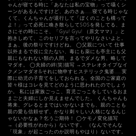
ゃんが寝てる時に「あなたは私の宝物」って囁くシ
ーンがあるんですけど、あのさぁ……寝てる時じゃな
くて、くんちゃんが退行して「ぼくのことも構って
よ！」って必死に喚き散らしてSOSを発してる、ま
さにその時にこそ、「Gyu! Gyu! （原文ママ）」と
抱きしめて、このセリフを言ってやりなさいよと。
まぁ、後の祭りですけどね。 ◯父親について 仕事
以外まるで役に立たない、毒にも薬にも亭主にも父
親にもなれない類の人間、まるでダメな男、略して
マダオ。 ◯夫婦の絆(笑)描写 →ステレオタイプなイ
クメンマダオ&それに物申すヒステリック鬼婆……実
際に幼児の子育てをしておられる、全国のご家庭の
皆々様はコレを見てどのように思われたのでしょう
か。 私には家族ごっこ、育児ごっこをしているおま
まごと夫婦にしか見えませんでした。 くんちゃんも
将来、グレるとまではいかないまでも、親のことも
親の愛も信頼せず、かなり刺々しい人格になるんじ
ゃないかなぁ？乞うご期待！ ◯ケモノ変化描写
→（必要性がわから）ないです。 （なんでそんな
「現象」が起こったのか説明もやはり）ないです。