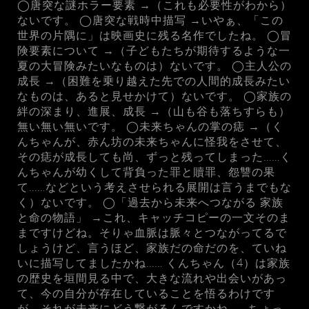
◯唐突な謎ホラー要素 →（これも必要性がわから）
ないです。 ◯唐突な戦時中描写 →いやぁ、「この
世界の片隅に」は映画史に残る名作でしたね。 ◯冒
険要素について →（子どもたちが期待するような一
夏の大冒険みたいなものは）ないです。 ◯主人公の
成長 →（困難を乗り越えた先での人間的成長みたい
なものは、あると見せかけて）ないです。 ◯家族の
絆の深まり、進展、成長 →（山も谷も落ちすらも）
無い無い無いです。 ◯未来ちゃんの掌の痣 →（く
んちゃんが、赤ん坊の未来ちゃんに怪我をさせて、
その痣が成長しても尚、ずっと残ってしまった……く
んちゃんが幼くして背負った罪と贖罪、怨讐の果
て……などという考えさせられる展開は言うまでもな
く）ないです。 ◯「過去から未来へつながる 家族
と命の物語」 →これ、キャッチコピーの一文そのま
まですけどね。そりゃ血脈は脈々とつながってるで
しょうけど、言うほど、家族だの命だのを、ていね
いに描写してましたかね…… くんちゃん（4）は家族
の歴史を垣間見る中で、大きな流れや出会いがあっ
て、今の自分が存在していることを悟るわけです
が、それが未来にどう繋がるんですかね…… ちょっ