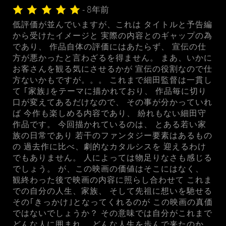
- 8年前
低評価が並んでいますが、これは タイトルと予告編
から受けたイメージと 実際の内容とのギャップの為
であり、 作品自体の評価にはあたらず、 宣伝の仕
方が悪かったと言わざるを得ません。 まあ、いかに
お客さんを観る気にさせるかが 宣伝の役割なので仕
方ないかもですが。。。 これまで細田監督は一貫し
て ｢家族｣をテーマに描かれており、 作品毎に切り
口が変えてあるだけなので、 その事が分かっていれ
ば 今作も楽しめる内容であり、 紛れもない細田守
作品です。 今回描かれているのは、 とある若い家
族の日常であり 若干のファンタジー要素はあるもの
の 過去作に比べ、劇的なカタルシスを 迎えるわけ
でもありません。 人によっては物足りなさも感じる
でしょう。 が、この映画の価値はそこにはなく、
観終わった後で映画の内容に照らし合わせて これま
での自分の人生、家族、 そして先祖に想いを馳せる
その｢きっかけ｣となってくれるのが この映画の真価
ではないでしょうか？ その意味では自分がこれまで
どんな人に囲まれ、 どんな人生を歩んで来たのか