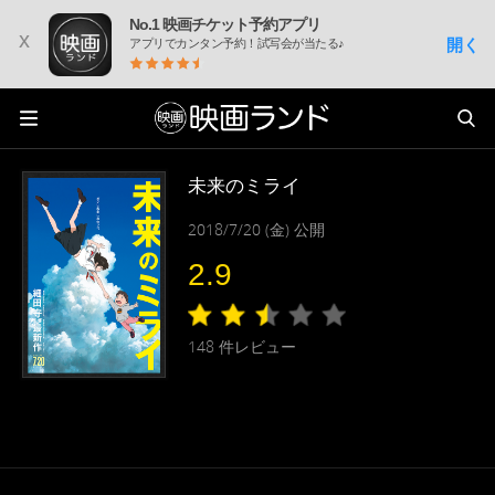
No.1 映画チケット予約アプリ
x
開く
アプリでカンタン予約！試写会が当たる♪
未来のミライ
2018/7/20 (金) 公開
2.9
148
件レビュー