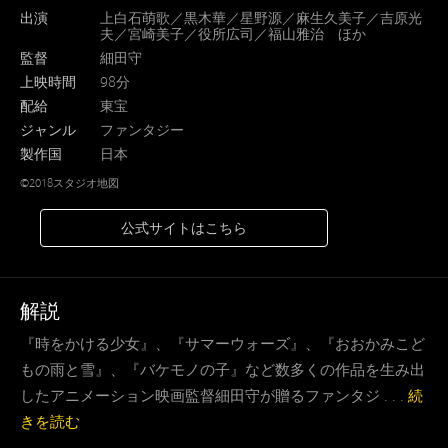
出演
上白石萌歌／黒木華／星野源／麻生久美子／吉原光
夫／宮崎美子／役所広司／福山雅治 ほか
監督
細田守
上映時間
98分
配給
東宝
ジャンル
ファンタジー
製作国
日本
©2018スタジオ地図
公式サイトはこちら
解説
『時をかける少女』、『サマーウォーズ』、『おおかみこど
もの雨と雪』、『バケモノの子』など数多くの作品を生み出
したアニメーション映画監督細田守が贈るファンタジ . . .
続
きを読む