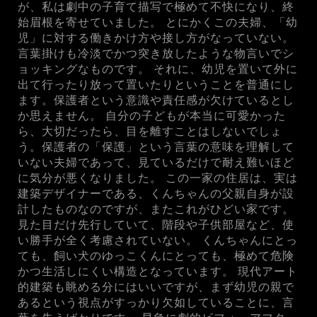
が、私は劇中の子育て描写で極めて不快になり、終
始眉根を寄せていました。 とにかくこの夫婦、「幼
児」に対する働きかけ方や接し方がなっていない。
言葉掛けも冷淡でかつ突き放したような物言いでシ
ョッキングなものです。 それに、幼児を置いて外に
出て行ったり放って置いたりということを普通にし
ます。保護者という意識や責任感が欠けているとし
か思えません。 自分の子どもが本当に可愛かった
ら、大切だったら、目を離すことはしないでしょ
う。保護者の「保護」という言葉の意味を理解して
いない夫婦であって、見ているだけで耐え難いほど
に気分が悪くなりました。 この一家の住居は、実は
建築デザイナーである、くんちゃんの父親自身が設
計したものなのですが、またこれがひどい家です。
見た目だけ先行していて、階段や子供部屋など、使
い勝手が全く考慮されていない。 くんちゃんにとっ
ても、飼い犬のゆっこくんにとっても、極めて危険
かつ生活しにくい構造となっています。 現代アート
的建築も眺める分にはいいですが、まず幼児の親で
あるという視点がすっかり欠如していることに、言