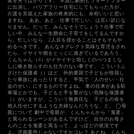
葉を失うばかりです。 早急に劇的ビフォーアフター
に出演し、バリアフリー住宅にしてもらった方が、
介護を見据えた家族の将来的にも、余程いいと思い
ますね。 ああ、あと、仕事で忙しい、は言い訳にな
りません。だって、みんなそうでしょう？仕事で忙
しい中、みんな一生懸命に子育てをしてるんですか
ら。忙しいなら、2人目を授かることはそもそもや
めるべきです。 あんなネグレクト気味な育児をされ
たら、イヤイヤ期をとっくに過ぎているであろう、
くんちゃん（4）がイヤイヤと喧しくのべつまくな
しに喚き散らすのも仕方のない事です。 こういうふ
ざけた保護者（）ほど、外的要因で子どもが怪我し
たり事故にあったりすると、平気で「人のせい・社
会のせい」にするものですよね。 車の往来がある駐
車場とかでも、子どもと手を繋がない危険な保護者
（）がいますが、こういう無責任な、子どもの命を
他人任せにするような夫婦なんだろうな、と。 ◯母
親について 劇中で母親が、くんちゃんから「鬼婆」
と罵られるシーンがあるんですけど、自分のお母さ
んのことを鬼婆と罵るって、よっぽどの状況です
よ。児相案件じゃないですかコレ？ あとね、くんち