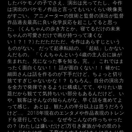
したバケモノの子でさえ、演出は光ってたし、今作
は演出のバケモノ作品と言ってもいいくらい映像美
がすごい。 アニメーターの技術と監督の演出が監督
作品過去最高に良い化学反応を起こしてると思っ
た。 (くんちゃんの歩き方とか、寝てるだけの未来
ちゃんの可愛さだけで画が持つって凄くな
い！？！？) ただただただ、今作はあらすじという
ものがない。 だって起承転結の、「起結」しかない
んだもの。 「くんちゃんという4歳の主人公に妹が
生まれた。兄になった事を知る。完。」 これではま
ったく面白くない！！ 話が面白くない！！ 確かに
細田さんは話を作るのが下手だけど、ちょっと切り
捨てすぎじゃないかな！？ もちろん、自分の演出力
を全力で発揮できるように構成してて、やりたい放
題だから観てて気持ちいい部分もあるんだけど、 い
や、観客はそんなの知らんがな、早く話を進めてよ
って感じ。 あとは、観た人の半分以上は思うだろう
けど…、 2018年現在のエンタメや作品表現のトレン
ドを逆行している…。 なぜ今こんなの作っちゃった
の？ (わたしは嫌いだけど)万引き家族が今の世のト