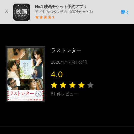
No.1 映画チケット予約アプリ
x
開く
アプリでカンタン予約！試写会が当たる♪
ラストレター
2020/1/17(金) 公開
4.0
81
件レビュー