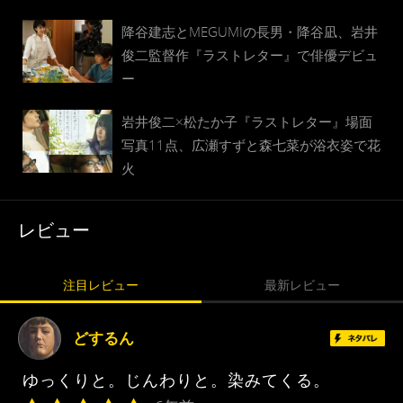
降谷建志とMEGUMIの長男・降谷凪、岩井
俊二監督作『ラストレター』で俳優デビュ
ー
岩井俊二×松たか子『ラストレター』場面
写真11点、広瀬すずと森七菜が浴衣姿で花
火
レビュー
注目レビュー
最新レビュー
どするん
ゆっくりと。じんわりと。染みてくる。