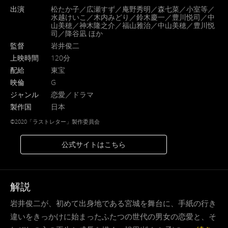
出演
松たか子／広瀬すず／庵野秀明／森七菜／小室等／
水越けいこ／木内みどり／鈴木慶一／豊川悦司／中
山美穂／神木隆之介／福山雅治／中山美穂／豊川悦
司／降谷凪 ほか
監督
岩井俊二
上映時間
120分
配給
東宝
映倫
G
ジャンル
恋愛／ドラマ
製作国
日本
©️2020「ラストレター」製作委員会
公式サイトはこちら
解説
岩井俊二が、初めて出身地である宮城を舞台に、手紙の行き
違いをきっかけに始まったふたつの世代の男女の恋愛と、そ