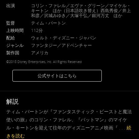
出演
コリン・ファレル／エヴァ・グリーン／マイケル・
キートン ほか（日本語吹き替え）西島秀俊／井上
和彦／沢城みゆき／大塚千弘／銀河万丈 ほか
監督
ティム・バートン
上映時間
112分
配給
ウォルト・ディズニー・ジャパン
ジャンル
ファンタジー／アドベンチャー
製作国
アメリカ
©2018 Disney Enterprises, Inc. All Rights Reserved
公式サイトはこちら
解説
ティム・バートンが『ファンタスティック・ビーストと魔法
使いの旅』のコリン・ファレル、『バットマン』のマイケ
ル・キートンを迎えて往年のディズニーアニメ映画『 . . .
続
きを読む