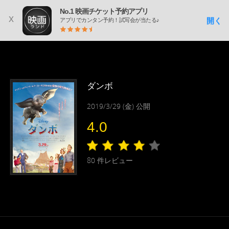
No.1 映画チケット予約アプリ
x
開く
アプリでカンタン予約！試写会が当たる♪
ダンボ
2019/3/29 (金) 公開
4.0
80
件レビュー