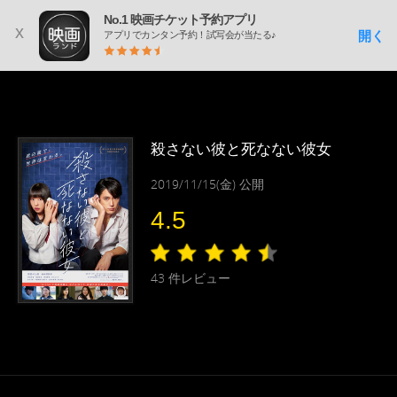
No.1 映画チケット予約アプリ
x
開く
アプリでカンタン予約！試写会が当たる♪
殺さない彼と死なない彼女
2019/11/15(金) 公開
4.5
43
件レビュー