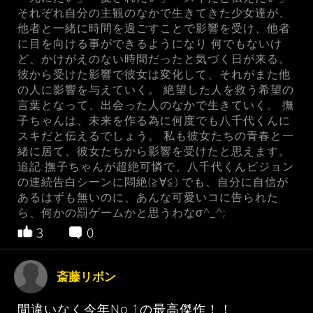
それぞれ自分の主観のなかで生きてきた少女達が、
他者と一緒に時間を過ごすことで影響を受け、他者
に目を向ける事ができるようになり 何でもないけ
ど、かけがえのない時間だったと気づく日が来る。
彼から受けた影響で彼女は変化して、それがまた他
の人に影響を与えていく。 絶望した人を救う希望の
言葉となって、出会った人のなかで生きていく。 撫
子ちゃんは、未来を作る為に何度でも八千代くんに
スキだと伝えるでしょう。 私も彼女たちの青春と一
緒に居て、彼女たちから影響を受けたと思えます。
追記:撫子ちゃんが超絶可憐で、八千代くんビジョン
の連続告白シーンに悶絶(≧∀≦) でも、自分に自信が
あるはずも無いのに、あんな可愛いコに告られた
ら、何かの罰ゲームかと思うわなσ^_^;
3
0
斎藤リボン
間違いなく今年No.1の最高傑作！！