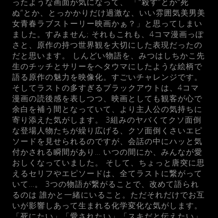
ったような画面が気になって、 「“殺す”とか“死
ぬ”とか、とっかかりだけ過激な、いい雰囲気美男美
女青春ラブストーリー映画かぁ？」と思ってしまい
ました。すみません; それもこれも、4コマ漫画っぽ
さと、原作の持つ世界観を大切にした表現だったの
だと思います。 しんどい物語を、みつはしちかこ先
生のチッチとサリーをヘタウマにしたような絵柄で
語る原作の魅力を映像化。すごいチャレンジです。
そしてラストの多すぎるブラックアウトは、4コマ
漫画の読後感を表しつつ、映画としても観客が心で
余白を補う間となっていて、より主人公の気持ちに
寄り添えた気がします。 3組みのヤバくてクソ面倒
な登場人物たちが繰り広げる、クソ面倒くさいエピ
ソードを見せられるのですが、会話の中にハッと気
付かされる瞬間があり… いつの間にか、みんなが愛
おしくなっていました。 そして、ちょっと唐突に思
えるセリフやエピソードは、全てラストに繋がって
いて…。 3つの物語が繋がることで、改めて語られ
るのは 誰かと一緒にいること。ただそれだけでお互
いが影響しあって生まれる化学変化な気がします。
「死にたい」「愛されたい」「スキだと伝えたい」