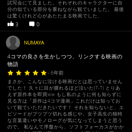
試写会にて見ました。それぞれのキャラクターに自
分の似ている部分を重ねながら観ていました。 最後
は驚くけれど心があたたまる映画でした、
3
0
NUMAYA
4コマの良さを生かしつつ、リンクする映画の
物語
- 6年前
まさか、こんなに泣ける映画だとは思っていません
でした！ 久々に目が腫れるほど泣いた(T-T) とりあ
えず原作本を即買ww もし私のように何も知らずに
見る方は「原作は4コマ漫画」これだけは知ってお
いて観ていただきたいです！ それを知らないと、エ
ピソードがブツブツ切れる感じや、女子高生の独特
な言葉遣いやモノローグが気になってしまうと思う
ので。 私なんて序盤から、ソフトフォーカスがかか