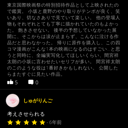
東京国際映画祭の特別招待作品として上映されたの
で鑑賞。 小坂と鹿野のやり取りがテンポが良く、笑
いあり、切なさありで見ていて楽しい。 他の登場人
物もそれぞれとても丁寧に描かれていたのもよかっ
た。 飽きさせない。 後半の予想していなかった展
開に、そこからは涙が止まらず、こんなに泣ける作
品だと思わなかった。 帰りに原作を購入し、この四
コマ漫画がこんな1本の映画になるのはすごい…と思
うと同時に、全編実写化してほしいくらい、間宮祥
太朗の小坂に言わせたいセリフが多い。 間宮祥太朗
のこのような役は1番好きかもしれない。 公開した
らまたすぐに見たい作品。
5
0
しゅがりんご
考えさせられる
- 6年前