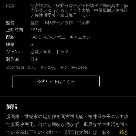
出演
間宮祥太朗／桜井日奈子／恒松祐里／堀田真由／箭
内夢菜／ゆうたろう／金子大地／中尾暢樹／佐藤玲
／佐津川愛美／森口瑤子 ほか
監督
監督：小林啓一／原作：世紀末
上映時間
123分
配給
KADOKAWA／ポニーキャニオン
映倫
G
ジャンル
恋愛／学園／ドラマ
製作国
日本
(C)2019映画「殺さない彼と死なない彼女」製作委員会
公式サイトはこちら
解説
漫画家・世紀末の処女作を間宮祥太朗・桜井日奈子のW主演
で実写映画化。何にも興味が湧かず、退屈な学生生活を送っ
ている高校三年の小坂れい（間宮祥太朗）は、ある . . .
続き