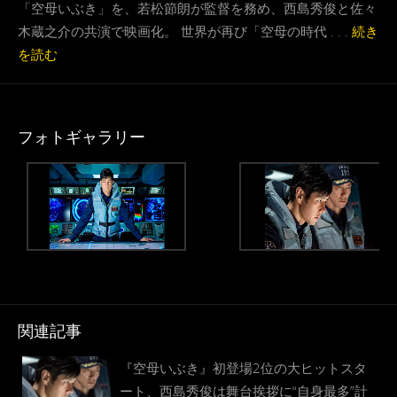
「空母いぶき」を、若松節朗が監督を務め、西島秀俊と佐々
木蔵之介の共演で映画化。 世界が再び「空母の時代 . . .
続き
を読む
フォトギャラリー
関連記事
『空母いぶき』初登場2位の大ヒットスタ
ート、西島秀俊は舞台挨拶に“自身最多”計