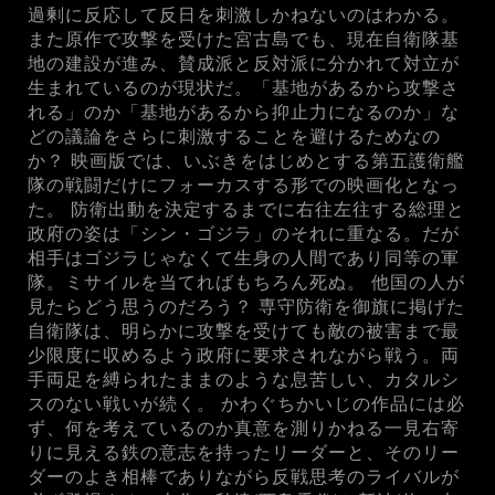
過剰に反応して反日を刺激しかねないのはわかる。
また原作で攻撃を受けた宮古島でも、現在自衛隊基
地の建設が進み、賛成派と反対派に分かれて対立が
生まれているのが現状だ。「基地があるから攻撃さ
れる」のか「基地があるから抑止力になるのか」な
どの議論をさらに刺激することを避けるためなの
か？ 映画版では、いぶきをはじめとする第五護衛艦
隊の戦闘だけにフォーカスする形での映画化となっ
た。 防衛出動を決定するまでに右往左往する総理と
政府の姿は「シン・ゴジラ」のそれに重なる。だが
相手はゴジラじゃなくて生身の人間であり同等の軍
隊。ミサイルを当てればもちろん死ぬ。 他国の人が
見たらどう思うのだろう？ 専守防衛を御旗に掲げた
自衛隊は、明らかに攻撃を受けても敵の被害まで最
少限度に収めるよう政府に要求されながら戦う。両
手両足を縛られたままのような息苦しい、カタルシ
スのない戦いが続く。 かわぐちかいじの作品には必
ず、何を考えているのか真意を測りかねる一見右寄
りに見える鉄の意志を持ったリーダーと、そのリー
ダーのよき相棒でありながら反戦思考のライバルが