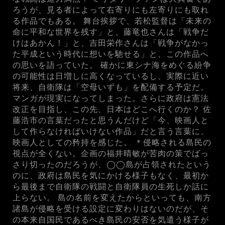
ろうが、見る者によって右寄りにも左寄りにも取れ
る作品でもある。 舞台挨拶で、若松監督は「未来の
命に平和な世界を残す」と、藤竜也さんは「戦争だ
けはあかん！」と、吉田栄作さんは「戦争がなかっ
た平成という時代に想いを馳せる」と、この作品へ
の思いを語っていた。 確かに東シナ海をめぐる紛争
の可能性は日増しに高くなっているし、実際に近い
将来、自衛隊は「空母いずも」を配備する予定だ。
マンガが現実になってしまった。さらに政府は憲法
改正を目指し、この先、日本はどこへ行くのか？ 佐
藤浩市の言葉だったと思うんだけど「今、映画人と
して作らなければいけない作品」だと言う言葉に、
映画人としての矜持を感じた。 ＊侵略される島民の
視点が全くない。企画の福井晴敏が苦肉の策でばっ
さり切ったのだろうが、◯◯島が占領されたという
のに、政府は島民を気にかける様子もなく、最初か
ら最後まで自衛隊の戦闘と自衛隊員の生死しか話に
上らない。 島の名前を変えたからといっても、南方
諸島が侵略を受ける設定に変わりはないのだが、そ
の本来自国民であるべき島民の安否を気遣う様子が