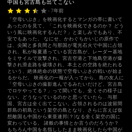
中国も宮古島も出てこない
- 7年前
「空母いぶき」を映画化するとマンガの帯に書いて
あったのを見て、「これを映画化できるのか？ どう
いう風に映画化するんだ？」と楽しみでもあり、不
安でもあった。 なにせ、かわぐちかいじの原作で
は、尖閣と多良間と与那国が電光石火で中国に占領
され、私が毎夏通っている宮古島が、レーダー基地
をミサイルで攻撃され、宮古空港と下地島空港が爆
撃され滑走路を破壊され、本土との空路を絶たれる
という、絶体絶命の状態で空母いぶきの戦いが始ま
るからだ。 映画化の一報が入ってから、島の友人に
「空母いぶきの撮影進んでるみたいだけど、宮古島
でロケやってる？」って聞いても、全くその様子は
ない。どうなっているのかと思っていたら… 与那
国、宮古は全く出てこない。占領されるのは波留間
群島の初島という架空の島となり、さらに言えば仮
想敵国も中国から東亜連邦(？)なる全く架空の国に
変わっている。 諸般の事情とか言うのだろうか？
もちろん中国を名指ししたまま映画化したら中国が