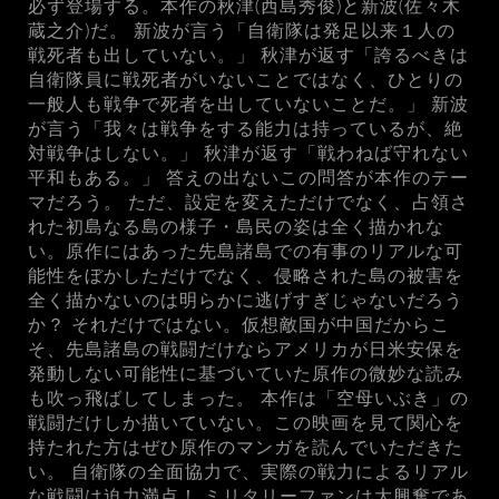
必ず登場する。本作の秋津(西島秀俊)と新波(佐々木
蔵之介)だ。 新波が言う「自衛隊は発足以来１人の
戦死者も出していない。」 秋津が返す「誇るべきは
自衛隊員に戦死者がいないことではなく、ひとりの
一般人も戦争で死者を出していないことだ。」 新波
が言う「我々は戦争をする能力は持っているが、絶
対戦争はしない。」 秋津が返す「戦わねば守れない
平和もある。」 答えの出ないこの問答が本作のテー
マだろう。 ただ、設定を変えただけでなく、占領さ
れた初島なる島の様子・島民の姿は全く描かれな
い。原作にはあった先島諸島での有事のリアルな可
能性をぼかしただけでなく、侵略された島の被害を
全く描かないのは明らかに逃げすぎじゃないだろう
か？ それだけではない。仮想敵国が中国だからこ
そ、先島諸島の戦闘だけならアメリカが日米安保を
発動しない可能性に基づいていた原作の微妙な読み
も吹っ飛ばしてしまった。 本作は「空母いぶき」の
戦闘だけしか描いていない。この映画を見て関心を
持たれた方はぜひ原作のマンガを読んでいただきた
い。 自衛隊の全面協力で、実際の戦力によるリアル
な戦闘は迫力満点！ ミリタリーファンは大興奮であ