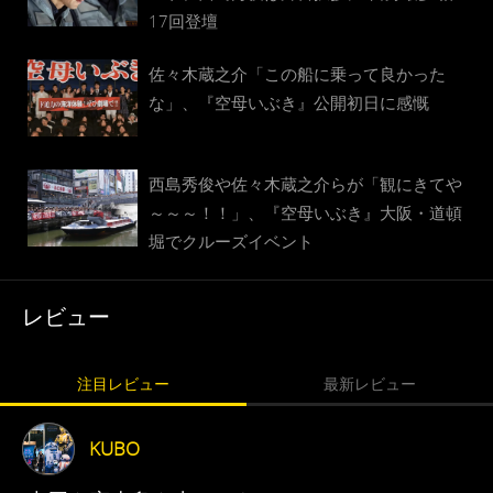
17回登壇
佐々木蔵之介「この船に乗って良かった
な」、『空母いぶき』公開初日に感慨
西島秀俊や佐々木蔵之介らが「観にきてや
～～～！！」、『空母いぶき』大阪・道頓
堀でクルーズイベント
レビュー
注目レビュー
最新レビュー
KUBO