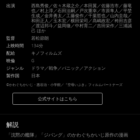
出演
西島秀俊／佐々木蔵之介／本田翼／佐藤浩市／藤竜
也／村上淳／石田法嗣／戸次重幸／市原隼人／平埜
生成／金井勇太／工藤俊作／千葉哲也／山内圭哉／
和田正人／玉木宏／横田栄司／髙嶋政宏／袴田吉彦
／渡辺邦斗／益岡徹／中村育二／吉田栄作／三浦誠
己 ほか
監督
若松節朗
上映時間
134分
配給
キノフィルムズ
映倫
G
ジャンル
ドラマ／戦争／パニック／アクション
製作国
日本
©かわぐちかいじ・惠谷治・小学館／『空母いぶき』フィルムパートナーズ
公式サイトはこちら
解説
「沈黙の艦隊」「ジパング」のかわぐちかいじ原作の漫画