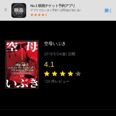
No.1 映画チケット予約アプリ
x
開く
アプリでカンタン予約！試写会が当たる♪
空母いぶき
2019/5/24(金) 公開
4.1
120
件レビュー