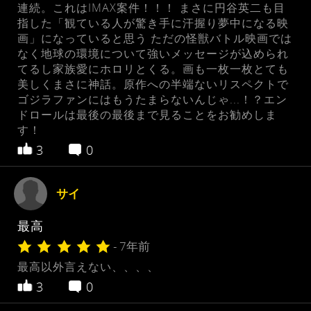
連続。これはIMAX案件！！！ まさに円谷英二も目
指した「観ている人が驚き手に汗握り夢中になる映
画」になっていると思う ‪ただの怪獣バトル映画では
なく地球の環境について強いメッセージが込められ
てるし家族愛にホロリとくる。画も一枚一枚とても
美しくまさに神話。原作への半端ないリスペクトで
ゴジラファンにはもうたまらないんじゃ...！？エン
ドロールは最後の最後まで見ることをお勧めしま
す！‬
3
0
サイ
最高
- 7年前
最高以外言えない、、、、
3
0