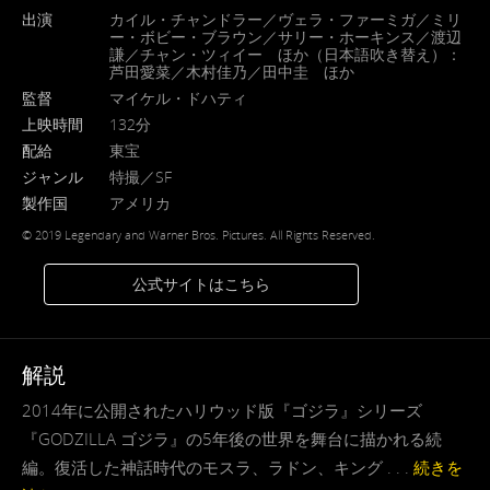
出演
カイル・チャンドラー／ヴェラ・ファーミガ／ミリ
ー・ボビー・ブラウン／サリー・ホーキンス／渡辺
謙／チャン・ツィイー ほか（日本語吹き替え）：
芦田愛菜／木村佳乃／田中圭 ほか
監督
マイケル・ドハティ
上映時間
132分
配給
東宝
ジャンル
特撮／SF
製作国
アメリカ
© 2019 Legendary and Warner Bros. Pictures. All Rights Reserved.
公式サイトはこちら
解説
2014年に公開されたハリウッド版『ゴジラ』シリーズ
『GODZILLA ゴジラ』の5年後の世界を舞台に描かれる続
編。復活した神話時代のモスラ、ラドン、キング . . .
続きを