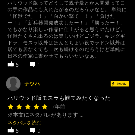
ハリウッド版ってどうして親子愛とか人間愛ってこ
の手の作品にも入れたがるのだろうかなと。 単純に
「怪獣でたー！」「向かい撃てー！」「負けた
ー！」「新兵器開発成功したー！」「勝ったー！」
でもかなり楽しい作品に仕上がると思うのだけど。
怪獣たくさん出るのは楽しいけどゴジラ、キングギ
ドラ、モスラ以外はほんとちょい役でラドン以外は
居ても居なくても… 次も続けるのだろうけど単純に
日本の作家に書かせてもらいたいなぁ。
5
1
ナツハ
ハリウッド版モスラも観てみたくなった
- 7年前
※本文にネタバレがあります …
ネタバレを読む
5
0