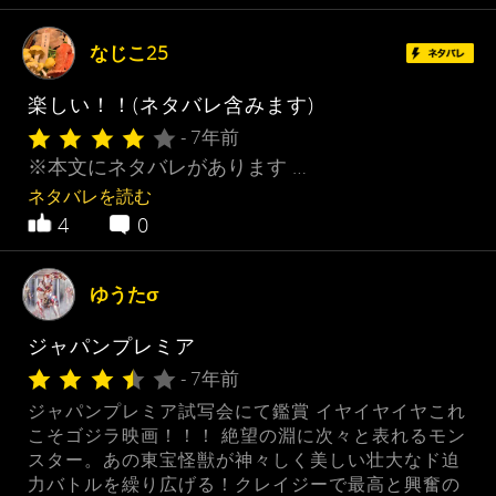
なじこ25
楽しい！！(ネタバレ含みます)
- 7年前
※本文にネタバレがあります …
ネタバレを読む
4
0
ゆうたσ
ジャパンプレミア
- 7年前
ジャパンプレミア試写会にて鑑賞 ‪イヤイヤイヤこれ
こそゴジラ映画！！！‬ 絶望の淵に次々と表れるモン
スター。あの東宝怪獣が神々しく美しい壮大なド迫
力バトルを繰り広げる！クレイジーで最高と興奮の