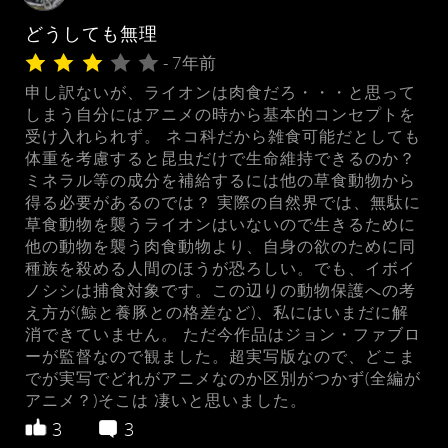
どうしても無理
- 7年前
申し訳ないが、ライオンは肉食だろ・・・と思って
しまう自分にはアニメの時から基本的コンセプトを
受け入れられず。 ネコ科だから雑食可能だとしても
体重を考慮すると昆虫だけで生命維持できるのか？
ミネラル等の成分を補給するには他の草食動物から
得る必要があるのでは？ 実際の自然界では、無駄に
草食動物を襲うライオンはいないので生きるために
他の動物を襲う肉食動物より、自身の欲のために同
種族を殺める人間のほうが恐ろしい。でも、イボイ
ノシシは捕食対象です。この辺りの動物保護への考
え方が(鯨と養豚との格差など)、私にはいまだに解
消できていません。 ただ今作品はジョン・ファブロ
ーが監督なので観ました。超実写版なので、どこま
でが実写でどれがアニメなのか区別がつかず(全編が
アニメ？)そこは 凄いと思いました。
3
3