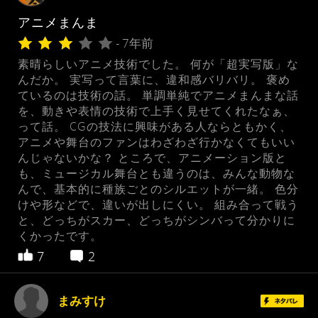
アニメまんま
- 7年前
素晴らしいアニメ技術でした。 何が「超実写版」な
んだか。 実写って言葉に、違和感バリバリ。 褒め
ているのは技術の話。 単調単純でアニメまんまな話
を、動きや表情の技術で上手く見せてくれたなぁ、
って話。 CGの技法に興味がある人ならともかく、
アニメや舞台のファンはわざわざ行かなくてもいい
んじゃないかな？ ところで、アニメーション版と
も、ミュージカル舞台とも違うのは、みんな動物な
んで、基本的に種族ごとのシルエットが一緒。 色分
けや形などで、違いが出しにくい。 組み合って戦う
と、どっちがスカー、どっちがシンバって分かりに
くかったです。
7
2
まみすけ