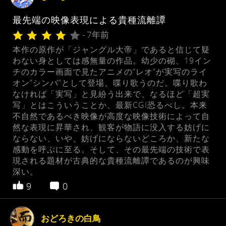
最先端の映像表現による貴種流離譚
- 7年前
本作の原作が「ジャングル大帝」であると信じて疑
わない身としては感無量の作品。幼少の砌、19イン
チのカラー画面で見たアニメの”レオ”が実写のライ
オン”シンバ”として登場、喋り歌うのだ。喋り歌わ
なければ「実写」と見紛う出来で、なるほど「超実
写」とはこういうことか、最新CGI恐るべし。本来
不自然であるべき映像が高度な映像技術によって自
然な表現に昇華され、観客が物語に没入する妨げに
ならない、いや、妨げにならないどころか、新たな
感動を呼ぶに至る。そして、その最先端の技術で表
現される題材が古典的な貴種流離譚であるのが興味
深い。
9
0
おどろきの白鳥