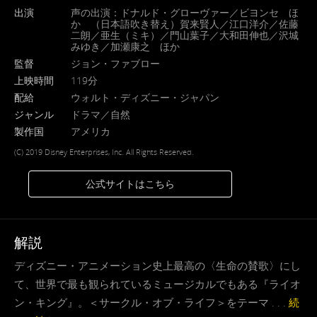
出演
声の出演：ドナルド・グローヴァー／ビヨンセ ほ
か （日本語吹き替え）賀来賢人／江口洋介／佐藤
二朗／亜生（ミキ）／門山葉子／大和田伸也／沢城
みゆき／加瀬康之 ほか
監督
ジョン・ファブロー
上映時間
119分
配給
ウォルト・ディズニー・ジャパン
ジャンル
ドラマ／自然
製作国
アメリカ
(C) 2019 Disney Enterprises, Inc. All Rights Reserved.
公式サイトはこちら
解説
ディズニー・アニメーション史上最高の〈生命の賛歌〉にし
て、世界で最も観られているミュージカルでもある『ライオ
ン・キング』。＜サークル・オブ・ライフ＞をテーマ . . .
続