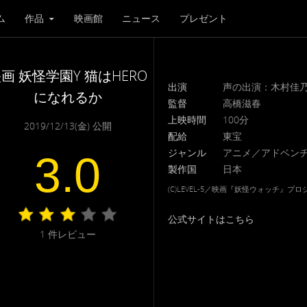
ム
作品
映画館
ニュース
プレゼント
画 妖怪学園Y 猫はHERO
出演
声の出演：木村佳乃
になれるか
監督
高橋滋春
上映時間
100分
2019/12/13(金) 公開
配給
東宝
ジャンル
アニメ／アドベン
3.0
製作国
日本
(C)LEVEL-5／映画『妖怪ウォッチ』プロジ
公式サイトはこちら
1
件レビュー