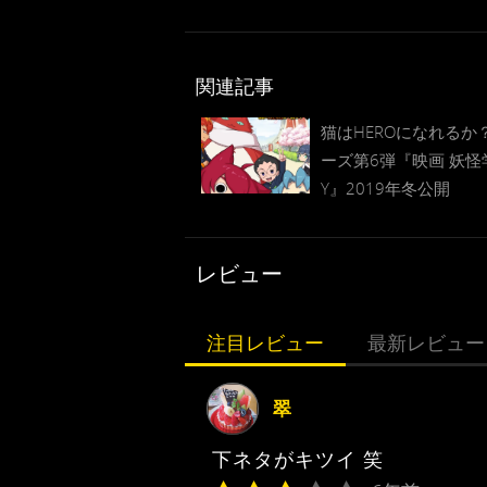
関連記事
猫はHEROになれるか
ーズ第6弾『映画 妖怪
Y』2019年冬公開
レビュー
注目レビュー
最新レビュー
翠
下ネタがキツイ 笑