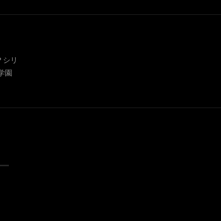
？シリ
学園