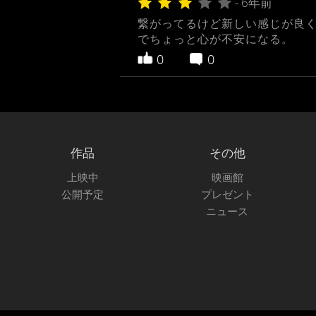
- 6年前
繋がってるけど新しい感じが良く
でちょっと心が不安になる。
0
0
作品
その他
上映中
映画館
公開予定
プレゼント
ニュース