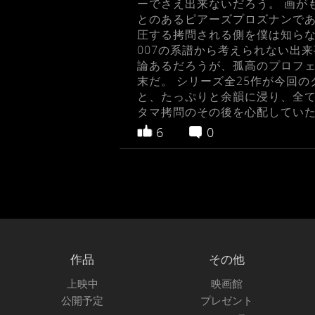
ーでさえ出来ないだろう。 画が
とのあるピアーズプロズナンであ
圧する拷問される側を僕は知らな
007の系譜から考えられない出
論あるだろうが、孤高のプロフェ
末だ。 シリーズ全25作が今回
と、たっぷりと余韻に浸り、全て
タマ拷問のその後を心配してい
6
0
作品
その他
上映中
映画館
公開予定
プレゼント