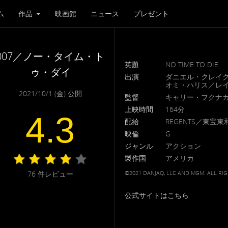
ム
作品
映画館
ニュース
プレゼント
007／ノー・タイム・ト
英題
NO TIME TO DIE
ゥ・ダイ
出演
ダニエル・クレイ
オミ・ハリス／レイ
2021/10/1 (金) 公開
監督
キャリー・フクナ
上映時間
164分
4.3
配給
REGENTS／東宝東
映倫
G
ジャンル
アクション
製作国
アメリカ
76
件レビュー
©2021 DANJAQ, LLC AND MGM. ALL RIG
公式サイトはこちら