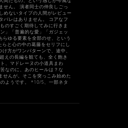
人間だもの、という感じが今風な
ません。 演者同士の仲良しごっ
しめないタイプの人間がレビュー
タバレはありません。 コアなフ
ます。ものすごく期待してみに行きま
ョン」「普遍的な愛」「ガジェッ
とあらゆる要素を全部のせ、という
たらと心の中の葛藤をセリフにし
急のつけ方がワンパターンで、途中、
間超えの長編を観ても、全く飽き
ント、マドレーヌの小道具まわ
る筈なのに、あのヒールは？な
れませんが。そこを突っこみ始めた
ようです。 *10/5、一部ネタ