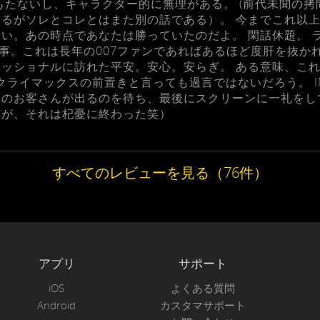
もたないし、キャラクター的に無理がある。 (前代未聞の
るがソレとコレとはまた別の話である）。 今までこれ以
い。あの時点であなたは勝っていたのだよ。 閑話休題。 
来事。これは長年の007ファンであればあるほど度肝を抜か
ッショナルに訪れた平安。安心。安らぎ。 ある意味、こ
のクライマックスの前置きと言っても過言ではないだろう。 I
のお客さんが出るのを待ち、最後にスクリーンに一礼をし
たが、それは杞憂に終わった笑）
すべてのレビューを見る（76件）
アプリ
サポート
iOS
よくある質問
Android
カスタマサポート