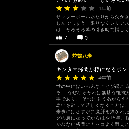
- 4年前
サンダーボールあたりから欠か
しんでしまう。限りなくシリアス
は、そろそろ幕の引き時で惜し
7
0
蛇鶴八歩
キンタマ拷問が様になるボン
- 4年前
世の中にはいろんなことが起こる
る。 なぜならそれは無駄な抵抗
事であり、 それはもうあがらえ
思いを馳せて苦しくなることは、
来事にはさすがに度肝を抜かれた
グの虜になってからはや15年。
かねない拷問にカッコよく耐え