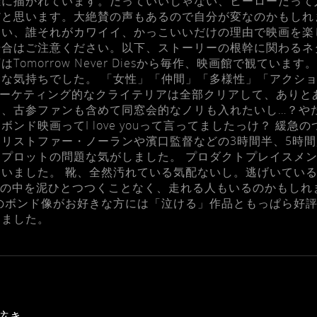
雑に描かれています。だっていいじゃない、ヒーローだって
と思います。大絶賛の声もあるので自分が変なのかもしれ
ない、誰それがカワイイ、かっこいいだけの理由で映画を楽
合はご注意ください。以下、ストーリーの根幹に関わるネ
omorrow Never Diesから毎作、映画館で観てい
な気持ちでした。 「女性」「仲間」「多様性」「アクシ
どマーケティング的なクライテリアは全部クリアして、あり
し、古参ファンも含めて同窓会的なノリも入れたいし…？や
ンド映画ってI love youって言ってましたっけ？ 緩
リストファー・ノーランや濱口監督などの3時間半、5時
プロットの問題な気がしました。 プロダクトプレイスメ
いました。 靴、全然汚れている気配ないし。逃げいてい
、森の中を泥ひとつつくことなく、走れる人もいるのかもし
のボンド像がお好きな方には「泣ける」作品ともっぱら好評の
えました。
呟き