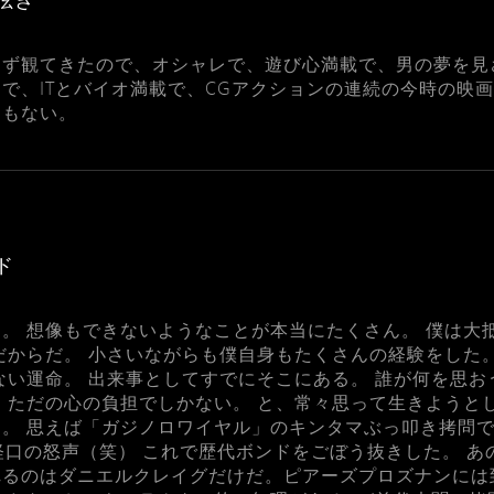
さず観てきたので、オシャレで、遊び心満載で、男の夢を見
で、ITとバイオ満載で、CGアクションの連続の今時の映
くもない。
ド
。 想像もできないようなことが本当にたくさん。 僕は大
だからだ。 小さいながらも僕自身もたくさんの経験をした
ない運命。 出来事としてすでにそこにある。 誰が何を思
 ただの心の負担でしかない。 と、常々思って生きようと
。 思えば「ガジノロワイヤル」のキンタマぶっ叩き拷問
軽口の怒声（笑） これで歴代ボンドをごぼう抜きした。 
れるのはダニエルクレイグだけだ。ピアーズプロズナンには