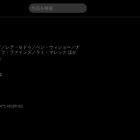
グ／レア・セドゥ／ベン・ウィショー／ナ
フ・ファインズ／ラミ・マレック ほか
ガ
和
HTS RESERVED.