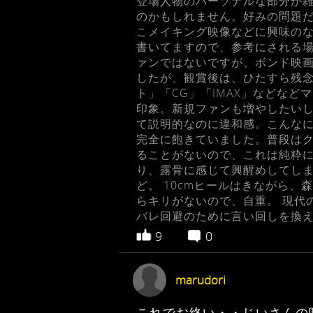
登場人物のパーソナルな部分が
のかもしれません。好みの問題だ
こメイキング映像などに興味の
書いてますので、参考にされる場
ァンではないですが、ボンド映画はT
したが、観賞後は、ひたすら残念
ト」「CG」「IMAX」などな
印象。新規ファンも増やしたい
て説明的なのに違和感。こんなにボ
完全に飽きていました。普段はク
ることがないので、これは純粋に
り、露骨に感じて興醒めしてしま
ど。 10cmヒールはきながら
らキリがないので、自重。 現代
バレ回避のために言い回しを換
9
0
marudori
これでお終い・・じいさんの