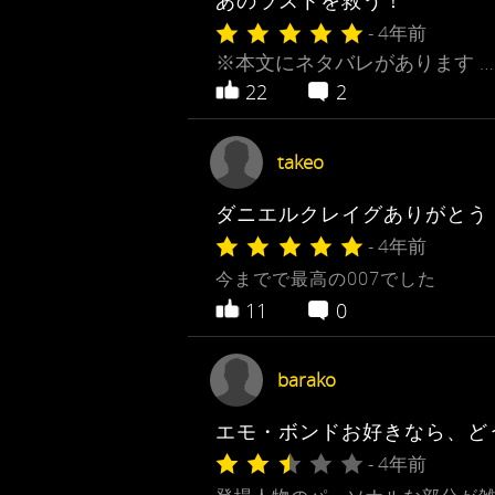
あのラストを救う！
- 4年前
※本文にネタバレがあります …
22
2
takeo
ダニエルクレイグありがとう
- 4年前
今までで最高の007でした
11
0
barako
エモ・ボンドお好きなら、ど
- 4年前