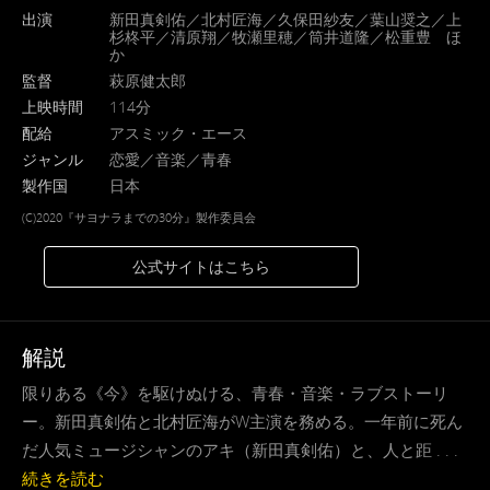
出演
新田真剣佑／北村匠海／久保田紗友／葉山奨之／上
杉柊平／清原翔／牧瀬里穂／筒井道隆／松重豊 ほ
か
監督
萩原健太郎
上映時間
114分
配給
アスミック・エース
ジャンル
恋愛／音楽／青春
製作国
日本
(C)2020『サヨナラまでの30分』製作委員会
公式サイトはこちら
解説
限りある《今》を駆けぬける、青春・音楽・ラブストーリ
ー。新田真剣佑と北村匠海がW主演を務める。一年前に死ん
だ人気ミュージシャンのアキ（新田真剣佑）と、人と距 . . .
続きを読む