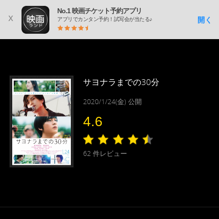
No.1 映画チケット予約アプリ
x
開く
アプリでカンタン予約！試写会が当たる♪
サヨナラまでの30分
2020/1/24(金) 公開
4.6
62
件レビュー