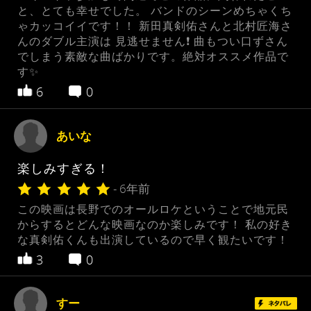
と、とても幸せでした。 バンドのシーンめちゃくち
ゃカッコイイです！！ 新田真剣佑さんと北村匠海さ
んのダブル主演は 見逃せません❗ 曲もつい口ずさん
でしまう素敵な曲ばかりです。絶対オススメ作品で
す✨
6
0
あいな
楽しみすぎる！
- 6年前
この映画は長野でのオールロケということで地元民
からするとどんな映画なのか楽しみです！ 私の好き
な真剣佑くんも出演しているので早く観たいです！
3
0
すー