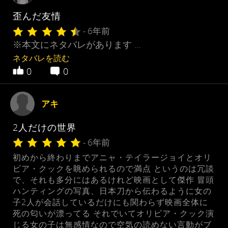
歪んだ友情
- 6年前
※本文にネタバレがあります …
ネタバレを読む
0
0
アキ
2人だけの世界
- 6年前
初めから終わりまでアニャ・テイラージョイとオリ
ビア・クックを眺められるので満点 というのは冗談
で、それも多分にはあるけれど映画として傑作 冒頭
ハンティングの写真、日本刀から伝わるように女の
子2人が会話しているだけにも関わらず映画全体に
死の匂いが漂ってる それでいてオリビア・クック演
じる女の子は無感情なので空気の読めない言動がブ