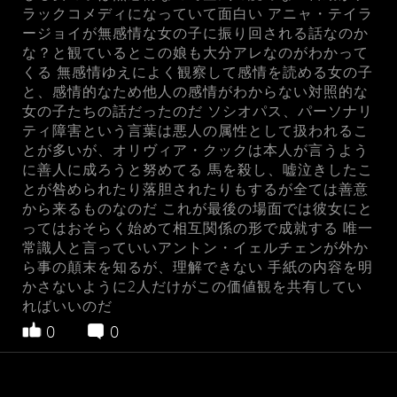
ラックコメディになっていて面白い アニャ・テイラ
ージョイが無感情な女の子に振り回される話なのか
な？と観ているとこの娘も大分アレなのがわかって
くる 無感情ゆえによく観察して感情を読める女の子
と、感情的なため他人の感情がわからない対照的な
女の子たちの話だったのだ ソシオパス、パーソナリ
ティ障害という言葉は悪人の属性として扱われるこ
とが多いが、オリヴィア・クックは本人が言うよう
に善人に成ろうと努めてる 馬を殺し、嘘泣きしたこ
とが咎められたり落胆されたりもするが全ては善意
から来るものなのだ これが最後の場面では彼女にと
ってはおそらく始めて相互関係の形で成就する 唯一
常識人と言っていいアントン・イェルチェンが外か
ら事の顛末を知るが、理解できない 手紙の内容を明
かさないように2人だけがこの価値観を共有してい
ればいいのだ
0
0