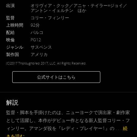
出演
オリヴィア・クック／アニャ・テイラー=ジョイ／
アントン・イェルチン ほか
監督
コリー・フィンリー
上映時間
92分
配給
パルコ
映倫
PG12
ジャンル
サスペンス
製作国
アメリカ
(C)2017 Thoroughbred 2017, LLC. All Rights Reserved.
公式サイトはこちら
解説
監督・脚本を手掛けたのは、ニューヨークで演出家・劇作家
として活躍し、本作がデビュー作となる新人監督コリー・フ
ィンリー。アマンダ役を『レディ・プレイヤー1』の . . .
続
きを読む