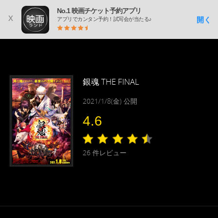
No.1 映画チケット予約アプリ
x
開く
アプリでカンタン予約！試写会が当たる♪
銀魂 THE FINAL
2021/1/8(金) 公開
4.6
26
件レビュー