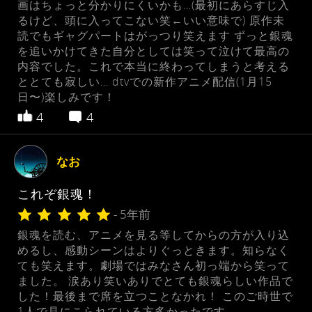
画はちょっと分かりにくいかも…(最初にあらすじ入
るけど、頭に入ってこない笑←いい意味で) 原作未
読でもギャグパートはがっつり笑えます ずっと銀魂
を追いかけてきた自分としては笑って泣けて最高の
内容でした。これで本当に終わってしまうと考える
ととても寂しい… dtvでの新作アニメ配信(1月15
日〜)楽しみです！
4
4
なお
これぞ銀魂！
- 5年前
銀魂を読む、アニメを見る等してからの方が入り込
めるし、感動シーンはよりぐっときます。知らなく
ても笑えます。劇場ではみなさん初っ端から笑って
ました。 涙あり笑いありでとても銀魂らしい作品で
した！最後まで席を立つことなかれ！ このご時世で
1人で見にこられている方多かったです。