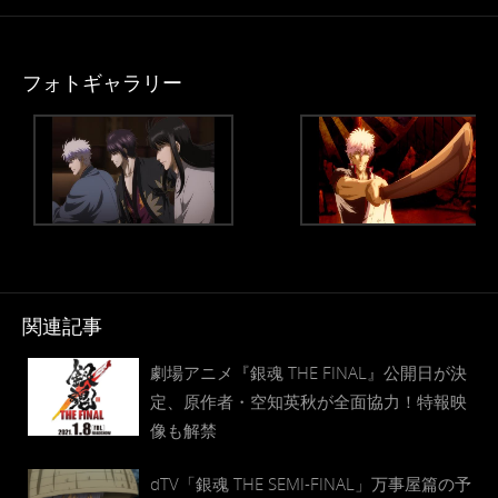
フォトギャラリー
関連記事
劇場アニメ『銀魂 THE FINAL』公開日が決
定、原作者・空知英秋が全面協力！特報映
像も解禁
dTV「銀魂 THE SEMI-FINAL」万事屋篇の予