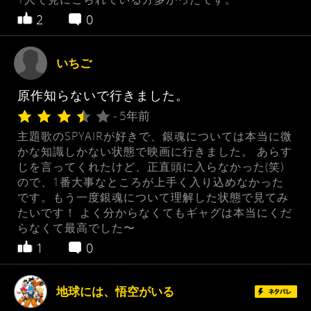
2
0
いちご
原作知らないで行きました。
- 5年前
主題歌のSPYAIRが好きで、銀魂については本当に微
かな知識しかない状態で映画に行きました。 あらす
じを言ってくれたけど、正直頭に入らなかった(笑)
ので、1番大事なところが上手く入り込めなかった
です。もう一度銀魂について理解した状態で見てみ
たいです！ よく分からなくてもギャグは本当にくだ
らなくて最高でした〜
1
0
地球には、悟空がいる