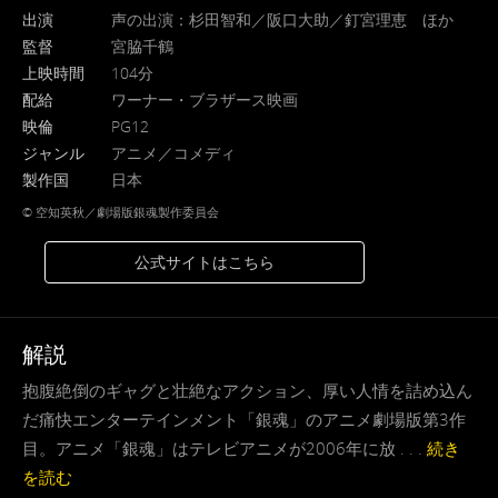
出演
声の出演：杉田智和／阪口大助／釘宮理恵 ほか
監督
宮脇千鶴
上映時間
104分
配給
ワーナー・ブラザース映画
映倫
PG12
ジャンル
アニメ／コメディ
製作国
日本
© 空知英秋／劇場版銀魂製作委員会
公式サイトはこちら
解説
抱腹絶倒のギャグと壮絶なアクション、厚い人情を詰め込ん
だ痛快エンターテインメント「銀魂」のアニメ劇場版第3作
目。アニメ「銀魂」はテレビアニメが2006年に放 . . .
続き
を読む