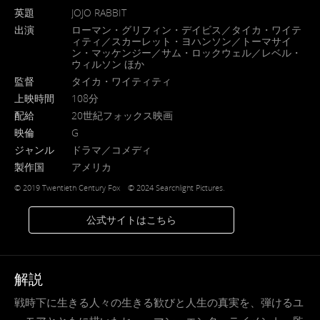
英題
JOJO RABBIT
出演
ローマン・グリフィン・デイビス／タイカ・ワイテ
ィティ／スカーレット・ヨハンソン／トーマサイ
ン・マッケンジー／サム・ロックウェル／レベル・
ウィルソン ほか
監督
タイカ・ワイティティ
上映時間
108分
配給
20世紀フォックス映画
映倫
G
ジャンル
ドラマ／コメディ
製作国
アメリカ
©︎ 2019 Twentieth Century Fox © 2024 Searchlight Pictures.
公式サイトはこちら
解説
戦時下に生きる人々の生きる歓びと人生の真実を、弾けるユ