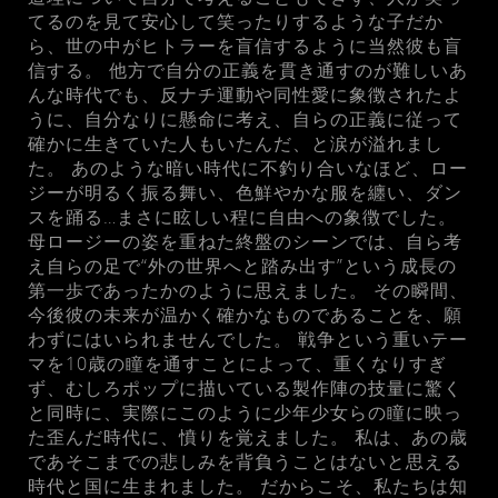
てるのを見て安心して笑ったりするような子だか
ら、世の中がヒトラーを盲信するように当然彼も盲
信する。 他方で自分の正義を貫き通すのが難しいあ
んな時代でも、反ナチ運動や同性愛に象徴されたよ
うに、自分なりに懸命に考え、自らの正義に従って
確かに生きていた人もいたんだ、と涙が溢れまし
た。 あのような暗い時代に不釣り合いなほど、ロー
ジーが明るく振る舞い、色鮮やかな服を纏い、ダン
スを踊る…まさに眩しい程に自由への象徴でした。
母ロージーの姿を重ねた終盤のシーンでは、自ら考
え自らの足で“外の世界へと踏み出す”という成長の
第一歩であったかのように思えました。 その瞬間、
今後彼の未来が温かく確かなものであることを、願
わずにはいられませんでした。 戦争という重いテー
マを10歳の瞳を通すことによって、重くなりすぎ
ず、むしろポップに描いている製作陣の技量に驚く
と同時に、実際にこのように少年少女らの瞳に映っ
た歪んだ時代に、憤りを覚えました。 私は、あの歳
であそこまでの悲しみを背負うことはないと思える
時代と国に生まれました。 だからこそ、私たちは知