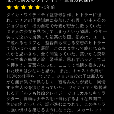
- 6年前
タイカ・ワイティティ監督最新作。ヒトラーに憧
れ、ナチスの子供訓練に参加した心優しい主人公の
ジョジョが、彼の自宅で母親が密かに匿っていたユ
ダヤ人の少女を見つけてしまうという物語。 今年一
笑って泣いて感動した最高の映画。初めは、ユーモ
ア溢れるセリフと、監督自ら演じる空想のヒトラー
で笑いばかり続く展開。このまま笑って終われるも
のかと思いきや、全く間違っていた。笑いから突然
やって来た衝撃と涙、緊張感。思わずハッとして口
を押さえ、言葉を失った。ここまで感情を揺さぶら
れた映画は少ないと思う。 また、キャスト全員が
100%の仕事をしていた。ジョジョ役の子は新人な
がら無邪気で子供らしく、観客みんなが愛し、同情
する主人公を演じきっていた。 ワイティティ監督演
じるアドルフも終始クレイジーでコミカルなキャラ
クター。冒頭はナチスを正当化するような展開で、
笑いの的だったが、話が進むにつれて、このキャラ
に強い憤りを感じるようになった。 スカーレット・