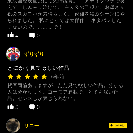
東京国際映画祭にて先行鑑賞。 コメディタッチで笑
えて、しんみり泣けて。 主人公の子役と、お母さん
役のスカヨハが素晴らしく。 靴紐を結ぶシーンにや
られました。 私にとっては大傑作！ ネタバレした
くないので、ここまで！
4
0
ずりずり
とにかく見てほしい作品
- 6年前
賛否両論ありますが、ただ見て欲しい作品。分かる
人は分かります。ヨーモア満載で、とても深い作
品。センスしか禁じられない。
3
0
サニー