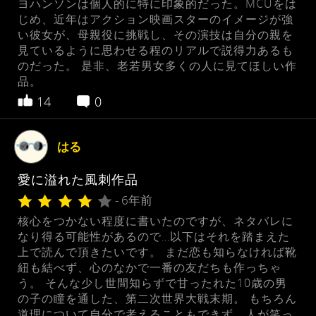
ヨハンソンは個人的に特に印象的だった。MCUをは
じめ、近年はアクション映画スターのイメージが強
い彼女が、母親役に挑戦し、その演技は自分の親を
見ているように思わせる程のリアルで説得力あるも
のだった。 是非、老若男女多くの人に見てほしい作
品。
14
0
はる
愛に溢れた風刺作品
- 6年前
核心をつかない程度に書いたのですが、ネタバレに
なり得る可能性があるので…以下はそれを踏まえた
上で読んで頂きたいです。 まだ恋も知らなければ靴
紐も結べず、心のなかで一番の友だちも作っちゃ
う。 そんな少し世間知らずで甘ったれた10歳の男
の子の瞳を通した、第二次世界大戦末期。 もちろん
道理について自分で考えることもできず、人が笑っ