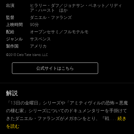
出演
ヒラリー・ダフ／ジョナサン・ベネット／リディ
ア・ハースト ほか
監督
ダニエル・ファランズ
上映時間
90分
配給
オープンセサミ／フルモテルモ
ジャンル
サスペンス
製作国
アメリカ
©2018 Cielo Tate Island, LLC
公式サイトはこちら
解説
「13日の金曜日」シリーズや「アミティヴィルの恐怖＝悪魔
の棲む家」シリーズについてのドキュメンタリーを手掛けて
きたダニエル・ファランズがメガホンをとり、『戦 . . .
続き
を読む