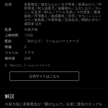
出演
若葉竜也／穂志もえか／古川琴音／萩原みのり／中
田青渚／村上由規乃／遠藤雄斗／上のしおり／カレ
ン／左近洋一郎(ルノアール兄弟)／小竹原晋／廣瀬
祐樹／芹澤興人／春原愛良／未羽／タカハシシンノ
スケ／倉悠貴／中尾有伽／五頭岳夫／岡田かずや／
成⽥凌 ほか
監督
今泉力哉
上映時間
130分
配給
「街の上で」 フィルムパートナーズ
映倫
G
ジャンル
ドラマ
製作国
日本
©︎ 『街の上で』フィルムパートナーズ
公式サイトはこちら
解説
今泉力哉と若葉竜也が『愛がなんだ』以来二度目のタッグを