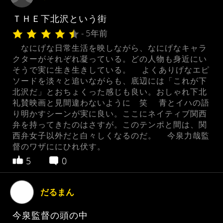
ＴＨＥ下北沢という街
- 5年前
なにげな日常生活を映しながら、なにげなキャラ
クターがそれぞれ凝っている。どの人物も身近にい
そうで実に生き生きしている。 よくありげなエピ
ソードを淡々と追いながらも、底辺には「これが下
北沢だ」とおちょくった感じも良い。おしゃれ下北
礼賛映画と見間違わないように 笑 青とイハの語
り明かすシーンが実に良い。ここにネイティブ関西
弁を持ってきたのはさすが。このテンポと間は、関
西弁女子以外だと白々しくなるのだ。 今泉力哉監
督のワザににひれ伏す。
5
0
だるまん
今泉監督の頭の中