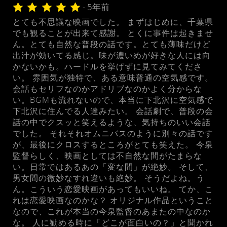
- 5年前
とても不思議な映画でした。 まずはじめに、千葉県
でも観ることが出来て感謝。 とくに事件は起きませ
ん。とても自然な普段の話です。とても薄味だけど
出汁が効いてる感じ。味が濃いめが好きな人には向
かないかも。ハードルを挙げずに見てみてくださ
い。 雰囲気が独特で、ある意味普通の空気感です。
会話もセリフなのかアドリブなのかよく分からな
い。BGMも流れないので、本当に下北沢に空気感で
下北沢に住んでる人達みたい。 会話劇で、普段の会
話の中でクスッと笑えるような、気持ちのいい会話
でした。 それそれオムニバスのように別々の話です
が、最後にクロスするところがとても笑えた。 今泉
監督らしく、映画としては不自然な間がたまらな
い。日常ではあるあの「変な間」が絶妙。 そして、
男女間の微妙なすれ違いも絶妙。 そうだよね。う
ん。こういう恋愛映画があってもいいね。 てか、こ
れは恋愛映画なのかな？ オリジナル作品ということ
なので、これが本当の今泉監督のあまたの中なのか
な。 人に勧める時に「どこが面白いの？」と聞かれ