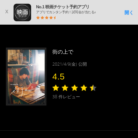
No.1 映画チケット予約アプリ
x
開く
アプリでカンタン予約！試写会が当たる♪
街の上で
2021/4/9(金) 公開
4.5
38
件レビュー