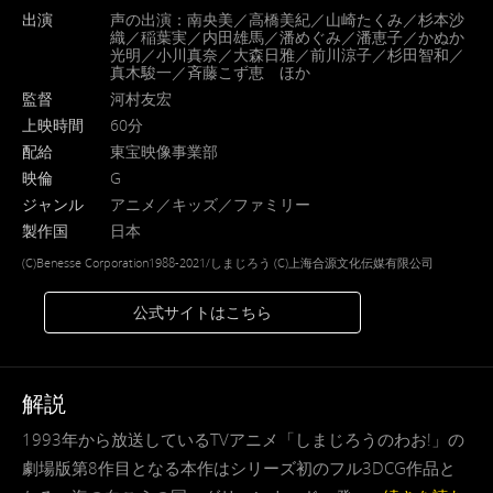
出演
声の出演：南央美／高橋美紀／山崎たくみ／杉本沙
織／稲葉実／内田雄馬／潘めぐみ／潘恵子／かぬか
光明／小川真奈／大森日雅／前川涼子／杉田智和／
真木駿一／斉藤こず恵 ほか
監督
河村友宏
上映時間
60分
配給
東宝映像事業部
映倫
G
ジャンル
アニメ／キッズ／ファミリー
製作国
日本
(C)Benesse Corporation1988-2021/しまじろう (C)上海合源文化伝媒有限公司
公式サイトはこちら
解説
1993年から放送しているTVアニメ「しまじろうのわお!」の
劇場版第8作目となる本作はシリーズ初のフル3DCG作品と