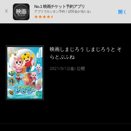
No.1 映画チケット予約アプリ
x
開く
アプリでカンタン予約！試写会が当たる♪
映画しまじろう しまじろうと そ
らとぶふね
2021/3/12(金) 公開