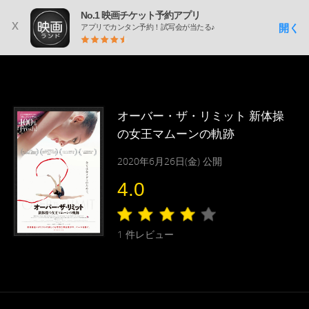
No.1 映画チケット予約アプリ
x
開く
アプリでカンタン予約！試写会が当たる♪
オーバー・ザ・リミット 新体操
の女王マムーンの軌跡
2020年6月26日(金) 公開
4.0
1
件レビュー