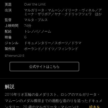
英題
Over the Limit
出演
マルガリータ・マムーン／イリーナ・ヴィネル／ア
ミーナ・ザリポア／ヤナ・クドリャフツェワ ほか
監督
マルタ・プルス
上映時間
74分
配給
トレノバ／ノーム
映倫
G
ジャンル
ドキュメンタリー／スポーツ／ドラマ
製作国
ポーランド／ドイツ／フィンランド
©Telemark,2018
公式サイトはこちら
解説
2016年リオ五輪の金メダリスト、ロシアのマルガリータ・
マムーンのメダル獲得までの過酷な道のりを追ったドキュメ
ンタリー。20 歳のマルガリータ・マムーンは、 . . .
続きを