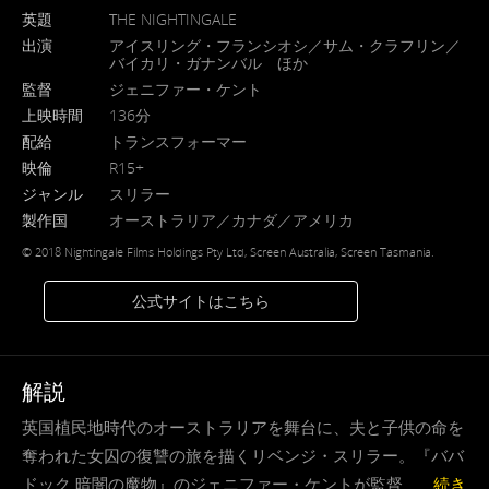
英題
THE NIGHTINGALE
出演
アイスリング・フランシオシ／サム・クラフリン／
バイカリ・ガナンバル ほか
監督
ジェニファー・ケント
上映時間
136分
配給
トランスフォーマー
映倫
R15+
ジャンル
スリラー
製作国
オーストラリア／カナダ／アメリカ
© 2018 Nightingale Films Holdings Pty Ltd, Screen Australia, Screen Tasmania.
公式サイトはこちら
解説
英国植民地時代のオーストラリアを舞台に、夫と子供の命を
奪われた女囚の復讐の旅を描くリベンジ・スリラー。『ババ
ドック 暗闇の魔物』のジェニファー・ケントが監督 . . .
続き