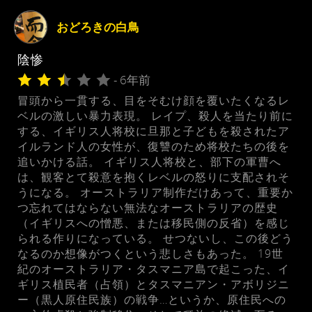
おどろきの白鳥
陰惨
- 6年前
冒頭から一貫する、目をそむけ顔を覆いたくなるレ
ベルの激しい暴力表現。 レイプ、殺人を当たり前に
する、イギリス人将校に旦那と子どもを殺されたア
イルランド人の女性が、復讐のため将校たちの後を
追いかける話。 イギリス人将校と、部下の軍曹へ
は、観客とて殺意を抱くレベルの怒りに支配されそ
うになる。 オーストラリア制作だけあって、重要か
つ忘れてはならない無法なオーストラリアの歴史
（イギリスへの憎悪、または移民側の反省）を感じ
られる作りになっている。 せつないし、この後どう
なるのか想像がつくという悲しさもあった。 19世
紀のオーストラリア・タスマニア島で起こった、イ
ギリス植民者（占領）とタスマニアン・アボリジニ
ー（黒人原住民族）の戦争…というか、原住民への