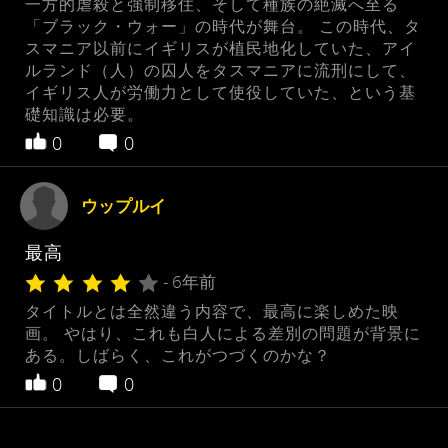
一方的虐殺と強制移住、そして種族の絶滅へ至る
「ブラック・ウォー」の時代が舞台。 この時代、タ
スマニア以前にイギリスが植民地化していた、アイ
ルランド（人）の囚人をタスマニアに流刑にして、
イギリス人が労働力として使役していた、という基
礎知識は必要。
0
0
ウップルイ
最高
- 6年前
タイトルとは全然違う内容で、最高に楽しめた映
画。 やはり、これも白人による差別の問題が背景に
ある。しばらく、これがつづくのかな？
0
0