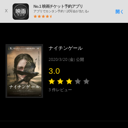
No.1 映画チケット予約アプリ
x
開く
アプリでカンタン予約！試写会が当たる♪
ナイチンゲール
2020/3/20 (金) 公開
3.0
3
件レビュー