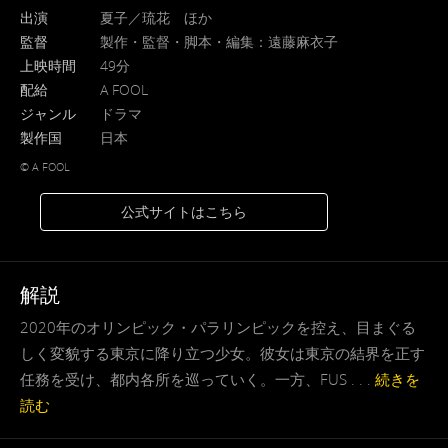
出演
夏子／琉花 ほか
監督
製作・監督・脚本・編集：遠藤麻衣子
上映時間
49分
配給
A FOOL
ジャンル
ドラマ
製作国
日本
©️ A FOOL
公式サイトはこちら
解説
2020年のオリンピック・パラリンピックを控え、目まぐる
しく変貌する東京に降り立つ少女。彼女は東京の結界を正す
任務を受け、都内各所を巡っていく。一方、FUS . . .
続きを
読む