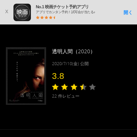
No.1 映画チケット予約アプリ
x
開く
アプリでカンタン予約！試写会が当たる♪
透明人間（2020）
2020/7/10(金) 公開
3.8
22
件レビュー