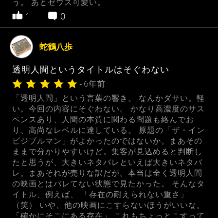
う。 あとゼウス可愛い。
1
0
蛇鶴八歩
透明人間というタイトルはそぐわない
- 6年前
「透明人間」という言葉の響き。 なんかダサい。軽
い。今回の内容にそぐわない。 かなり高濃度のサス
ペンスあり、人間の本質に関わる問題も絡んでお
り、高尚なレベルに達している。 原題の「ザ・イン
ビジブルマン」がよかったのではないか。まあその
ままで分かりやすいけど。集客が見込めると判断し
たと思うが、大きいネタバレといえば大きいネタバ
レ。まあそれが売りな訳だが。本当は全く透明人間
の映画とはバレてない状態で見たかった。 そんなタ
イトル、例えば、 「存在の耐えられない重さ」
（笑） いや、他の映画にこすらないほうがいいな。
「確かにそこにある存在」 これもちょっとこすって