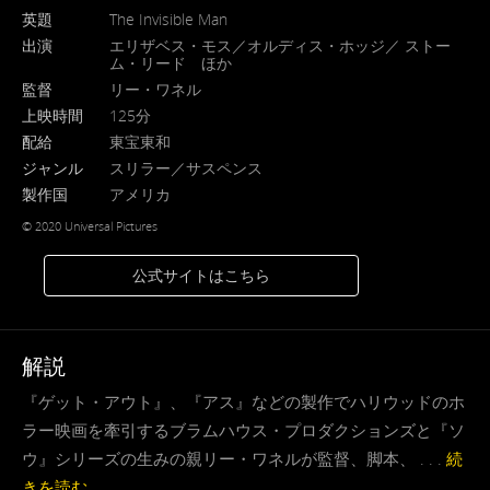
英題
The Invisible Man
出演
エリザベス・モス／オルディス・ホッジ／ ストー
ム・リード ほか
監督
リー・ワネル
上映時間
125分
配給
東宝東和
ジャンル
スリラー／サスペンス
製作国
アメリカ
© 2020 Universal Pictures
公式サイトはこちら
解説
『ゲット・アウト』、『アス』などの製作でハリウッドのホ
ラー映画を牽引するブラムハウス・プロダクションズと『ソ
ウ』シリーズの生みの親リー・ワネルが監督、脚本、 . . .
続
きを読む