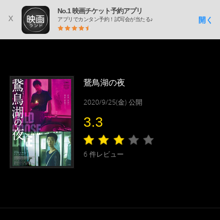
No.1 映画チケット予約アプリ
x
開く
アプリでカンタン予約！試写会が当たる♪
鵞鳥湖の夜
2020/9/25(金) 公開
3.3
6
件レビュー