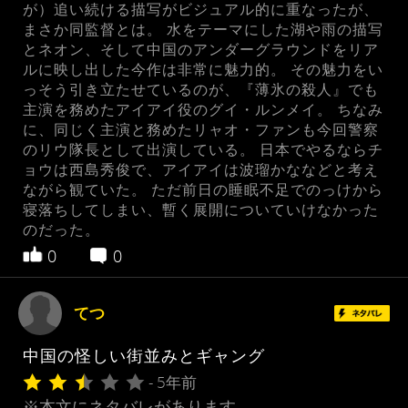
が）追い続ける描写がビジュアル的に重なったが、
まさか同監督とは。 水をテーマにした湖や雨の描写
とネオン、そして中国のアンダーグラウンドをリア
ルに映し出した今作は非常に魅力的。 その魅力をい
っそう引き立たせているのが、『薄氷の殺人』でも
主演を務めたアイアイ役のグイ・ルンメイ。 ちなみ
に、同じく主演と務めたリャオ・ファンも今回警察
のリウ隊長として出演している。 日本でやるならチ
ョウは西島秀俊で、アイアイは波瑠かななどと考え
ながら観ていた。 ただ前日の睡眠不足でのっけから
寝落ちしてしまい、暫く展開についていけなかった
のだった。
0
0
てつ
中国の怪しい街並みとギャング
- 5年前
※本文にネタバレがあります …