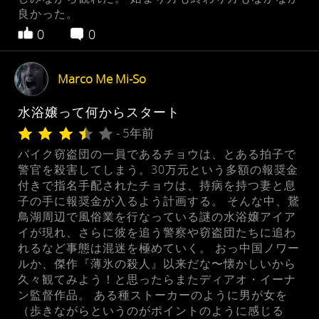
良かった。
0
0
Marco Me Mi-So
水浴嬢って何からスタート
- 5年前
バイク窃盗団の一員であるチョウは、とある拍子で
警官を殺害してしまう。30万元という多額の報奨金
付きで指名手配されたチョウは、持病を持つ妻と息
子の手に報奨金が入るよう計画する。 そんな中、鵞
鳥湖周辺で風俗業を行なっている謎の水浴嬢アイア
イが現れ、さらに彼を追う警察や窃盗団たちに追わ
れるなど事態は混迷を極めていく。 おっ中国ノワー
ルか、傑作『薄氷の殺人』以来だな〜懐かしいから
久々観てみよう！と思ったらまたディアオ・イーナ
ン監督作品。 ある種ストーカーのように男が女を
（歩きながらというのがポイントのように感じる