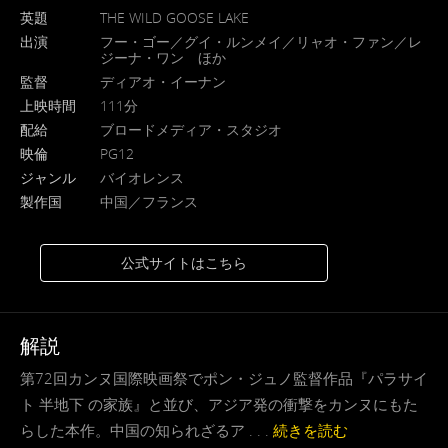
英題
THE WILD GOOSE LAKE
出演
フー・ゴー／グイ・ルンメイ／リャオ・ファン／レ
ジーナ・ワン ほか
監督
ディアオ・イーナン
上映時間
111分
配給
ブロードメディア・スタジオ
映倫
PG12
ジャンル
バイオレンス
製作国
中国／フランス
公式サイトはこちら
解説
第72回カンヌ国際映画祭でポン・ジュノ監督作品『パラサイ
ト 半地下 の家族』と並び、アジア発の衝撃をカンヌにもた
らした本作。中国の知られざるア . . .
続きを読む