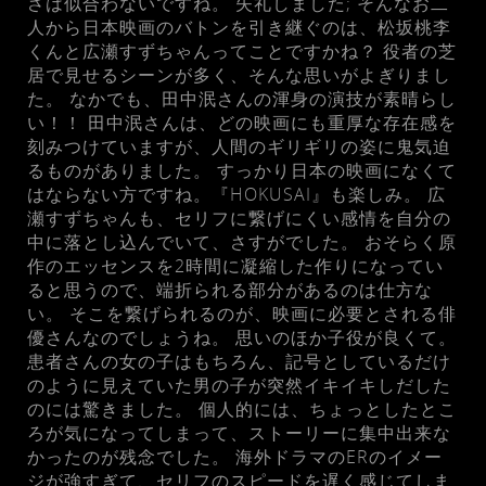
さは似合わないですね。 失礼しました; そんなお二
人から日本映画のバトンを引き継ぐのは、松坂桃李
くんと広瀬すずちゃんってことですかね？ 役者の芝
居で見せるシーンが多く、そんな思いがよぎりまし
た。 なかでも、田中泯さんの渾身の演技が素晴らし
い！！ 田中泯さんは、どの映画にも重厚な存在感を
刻みつけていますが、人間のギリギリの姿に鬼気迫
るものがありました。 すっかり日本の映画になくて
はならない方ですね。『HOKUSAI』も楽しみ。 広
瀬すずちゃんも、セリフに繋げにくい感情を自分の
中に落とし込んでいて、さすがでした。 おそらく原
作のエッセンスを2時間に凝縮した作りになってい
ると思うので、端折られる部分があるのは仕方な
い。 そこを繋げられるのが、映画に必要とされる俳
優さんなのでしょうね。 思いのほか子役が良くて。
患者さんの女の子はもちろん、記号としているだけ
のように見えていた男の子が突然イキイキしだした
のには驚きました。 個人的には、ちょっとしたとこ
ろが気になってしまって、ストーリーに集中出来な
かったのが残念でした。 海外ドラマのERのイメー
ジが強すぎて、セリフのスピードを遅く感じてしま