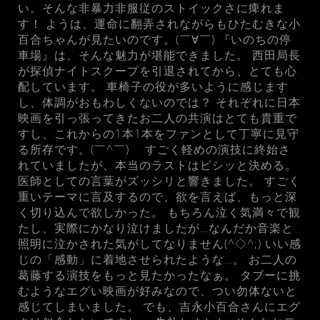
い。そんな非暴力非服従のストイックさに痺れま
す！ ようは、運命に翻弄されながらもひたむきな小
百合ちゃんが見たいのです。(￣∀￣) 『いのちの停
車場』は、そんな魅力が堪能できました。 西田局長
が探偵ナイトスクープを引退されてから、とても心
配しています。 車椅子の役が多いように感じます
し、体調がおもわしくないのでは？ それぞれに日本
映画を引っ張ってきたお二人の共演はとても貴重で
すし、これからの1本1本をファンとして丁寧に見守
る所存です。(￣^￣)ゞ すごく軽めの演技に終始さ
れていましたが、本当のラストはビシッと決める。
医師としての言葉がズッシリと響きました。 すごく
重いテーマに言及するので、欲を言えば、もっと深
く切り込んで欲しかった。 もちろん泣く気満々で観
たし、実際にかなり泣けましたが…なんだか音楽と
照明に泣かされた気がしてなりません(^◇^;) いい感
じの「感動」に着地させられたような…。 お二人の
葛藤する演技をもっと見たかったなぁ。 タブーに挑
むようなエグい映画が好みなので、つい勿体ないと
感じてしまいました。 でも、吉永小百合さんにエグ