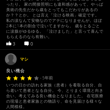
ったり。 家の間接照明にも違和感があって、やっぱ
美術の先生だから歳をとってもこだわりがあるの
か？？とか。 とは言え「泣ける映画」確定です。
私の涙なんて安物なのでアテになりませんが。ほぼ
2本に1本の割合で泣いてますから。 歳をとるごと
に涙腺がゆるゆる。 「泣けました」と言って喜んで
もらえるのなら有難い。
3
0
マシ
良い機会
- 5年前
いつの日かの訪れる家族（患者）を看取る自分、自
ら老いて患者となる自分。 今、とりまく環境と向き
合い、考えてみる良い機会となりました。 在宅医療
の現場と患者家族との物語り、命を見届ける様々な
人間模様。