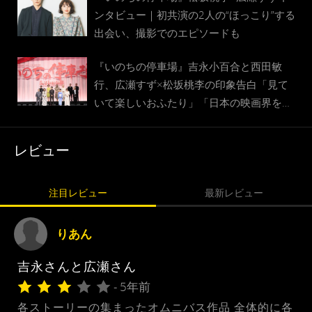
ンタビュー｜初共演の2人の“ほっこり”する
出会い、撮影でのエピソードも
『いのちの停車場』吉永小百合と西田敏
行、広瀬すず×松坂桃李の印象告白「見て
いて楽しいおふたり」「日本の映画界を牽
引している」
レビュー
注目レビュー
最新レビュー
りあん
吉永さんと広瀬さん
- 5年前
各ストーリーの集まったオムニバス作品 全体的に各