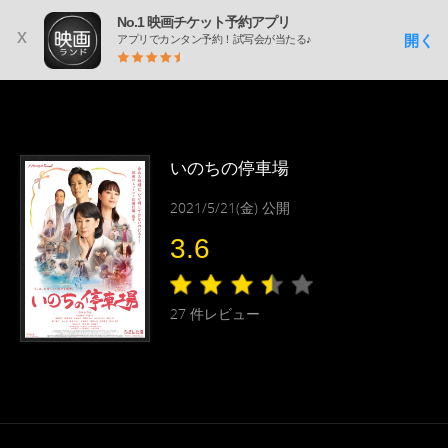
No.1 映画チケット予約アプリ
x
開く
アプリでカンタン予約！試写会が当たる♪
いのちの停車場
2021/5/21(金) 公開
3.6
27
件レビュー