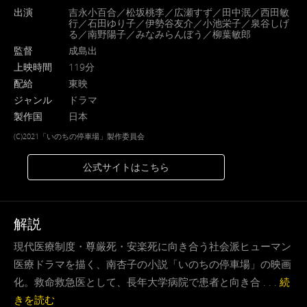
出演
吉永小百合／松坂桃李／広瀬すず／田中泯／西田敏
行／石田ゆり子／伊勢谷友介／小池栄子／泉谷しげ
る／南野陽子／みなみらんぼう／柳葉敏郎
監督
成島出
上映時間
119分
配給
東映
ジャンル
ドラマ
製作国
日本
(C)2021「いのちの停車場」製作委員会
公式サイトはこちら
解説
現代医療制度・尊厳死・安楽死に向き合う社会派ヒューマン
医療ドラマを描く、南杏子の小説「いのちの停車場」の映画
化。救命救急医として、長年大学病院で患者と向き合 . . .
続
きを読む